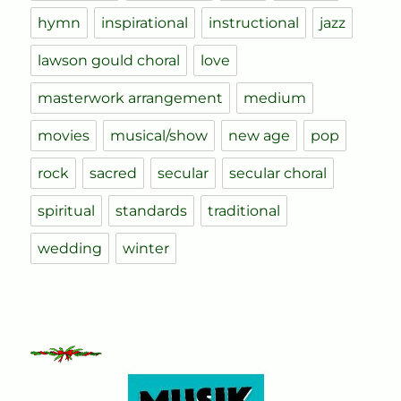
hymn
inspirational
instructional
jazz
lawson gould choral
love
masterwork arrangement
medium
movies
musical/show
new age
pop
rock
sacred
secular
secular choral
spiritual
standards
traditional
wedding
winter