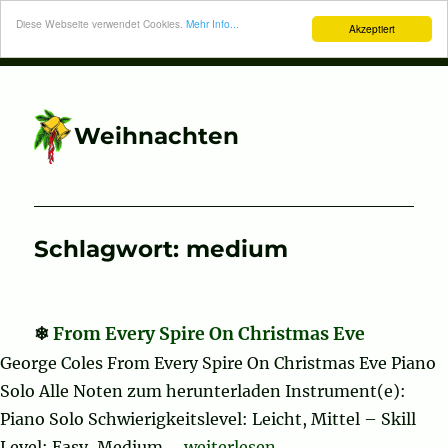
Diese Webseite verwendet Cookies.
Mehr Info...
Akzeptiert
Weihnachten
Schlagwort:
medium
From Every Spire On Christmas Eve
George Coles From Every Spire On Christmas Eve Piano
Solo Alle Noten zum herunterladen Instrument(e):
Piano Solo Schwierigkeitslevel: Leicht, Mittel – Skill
„From Every Spire On Christmas
Level: Easy, Medium …
weiterlesen