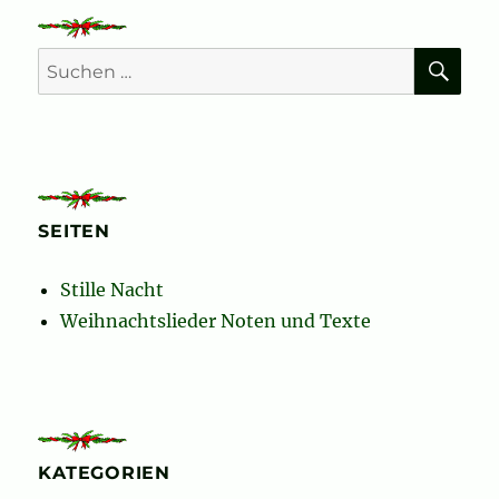
GE
SEIT
Beiträge
SEIT
E
E
SU
Suchen
nach:
SEITEN
Stille Nacht
Weihnachtslieder Noten und Texte
KATEGORIEN