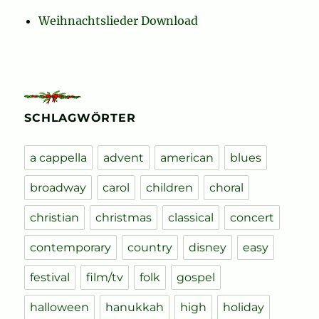
Weihnachtslieder Download
SCHLAGWÖRTER
a cappella
advent
american
blues
broadway
carol
children
choral
christian
christmas
classical
concert
contemporary
country
disney
easy
festival
film/tv
folk
gospel
halloween
hanukkah
high
holiday