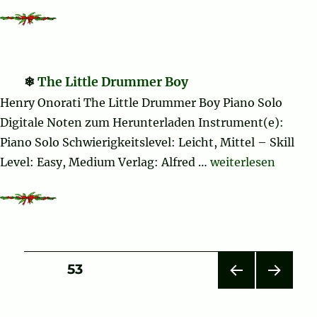
The Little Drummer Boy
Henry Onorati The Little Drummer Boy Piano Solo
Digitale Noten zum Herunterladen Instrument(e):
Piano Solo Schwierigkeitslevel: Leicht, Mittel – Skill
„The Little Drumm
Level: Easy, Medium Verlag: Alfred …
weiterlesen
Seitennummerierung
SEITE
53
VOR
NÄC
der
HERI
HSTE