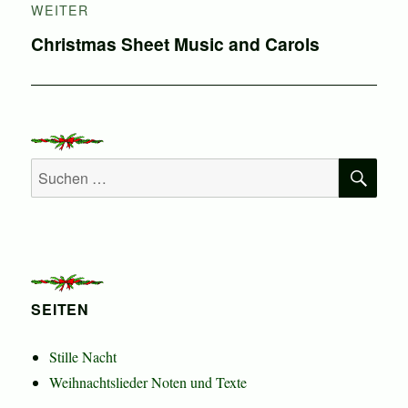
WEITER
Nächster
Christmas Sheet Music and Carols
Beitrag:
SU
Suchen
nach:
SEITEN
Stille Nacht
Weihnachtslieder Noten und Texte