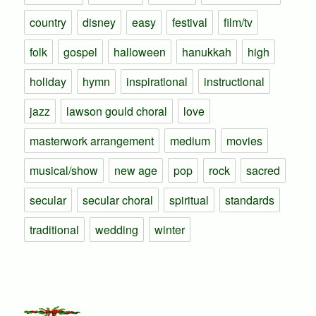
country
disney
easy
festival
film/tv
folk
gospel
halloween
hanukkah
high
holiday
hymn
inspirational
instructional
jazz
lawson gould choral
love
masterwork arrangement
medium
movies
musical/show
new age
pop
rock
sacred
secular
secular choral
spiritual
standards
traditional
wedding
winter