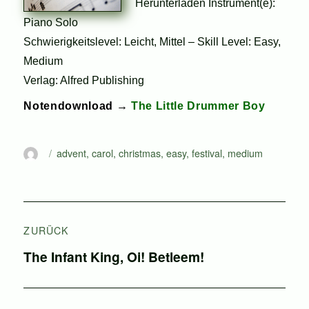
Herunterladen Instrument(e):
Piano Solo
Schwierigkeitslevel: Leicht, Mittel – Skill Level: Easy,
Medium
Verlag: Alfred Publishing
Notendownload →
The Little Drummer Boy
Autor
Schlagwörter
advent
,
carol
,
christmas
,
easy
,
festival
,
medium
Beitragsnavigation
ZURÜCK
Vorheriger
The Infant King, Oi! Betleem!
Beitrag: