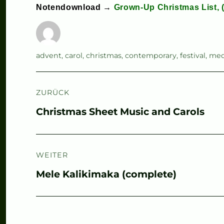
Notendownload →
Grown-Up Christmas List, (
Autor
Schlagwörter
advent
,
carol
,
christmas
,
contemporary
,
festival
,
me
Beitragsnavigation
ZURÜCK
Vorheriger
Christmas Sheet Music and Carols
Beitrag:
WEITER
Nächster
Mele Kalikimaka (complete)
Beitrag: