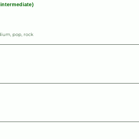
intermediate)
dium
,
pop
,
rock