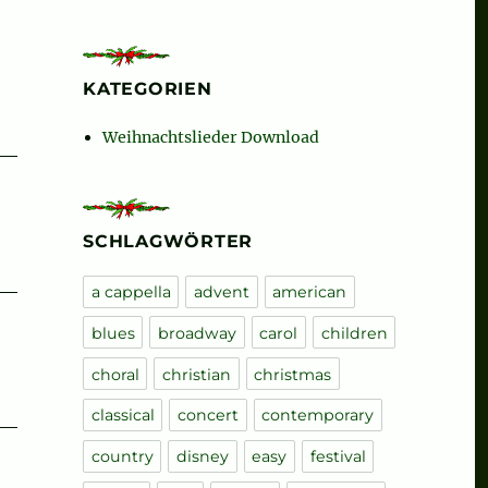
KATEGORIEN
Weihnachtslieder Download
SCHLAGWÖRTER
a cappella
advent
american
blues
broadway
carol
children
choral
christian
christmas
classical
concert
contemporary
country
disney
easy
festival