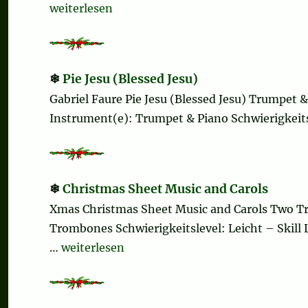
„Christmas Sheet Music and Carols“
weiterlesen
Pie Jesu (Blessed Jesu)
Gabriel Faure Pie Jesu (Blessed Jesu) Trumpet
Instrument(e): Trumpet & Piano Schwierigkeitsl
Christmas Sheet Music and Carols
Xmas Christmas Sheet Music and Carols Two T
Trombones Schwierigkeitslevel: Leicht – Skill
„Christmas Sheet Music and Carols“
…
weiterlesen