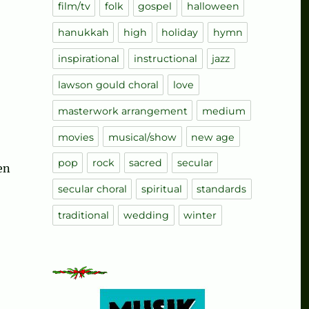
film/tv
folk
gospel
halloween
hanukkah
high
holiday
hymn
inspirational
instructional
jazz
lawson gould choral
love
masterwork arrangement
medium
movies
musical/show
new age
pop
rock
sacred
secular
en
sic and Carols“
secular choral
spiritual
standards
traditional
wedding
winter