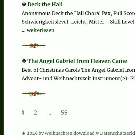
Deck the Hall
Anonymous Deck the Hall Choral Pax, Full Score
Schwierigkeitslevel: Leicht, Mittel – Skill Le
„Deck the Hall“
…
weiterlesen
The Angel Gabriel from Heaven Came
Best of Christmas Carols The Angel Gabriel fro
Advent- und Weihnachtszeit Instrument(e): Pi
Seitennummerierung
SEITE
SEITE
SEITE
1
2
…
55
der
🎄 2026 by Weihnachten.download ❄
Datenschutzerk