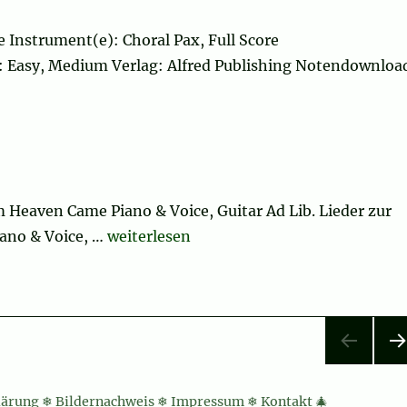
 Instrument(e): Choral Pax, Full Score
vel: Easy, Medium Verlag: Alfred Publishing Notendownloa
m Heaven Came Piano & Voice, Guitar Ad Lib. Lieder zur
„The Angel Gabriel from Heaven Came“
ano & Voice, …
weiterlesen
NÄ
HS
lärung
❄
Bildernachweis
❄
Impressum
❄
Kontakt
🎄