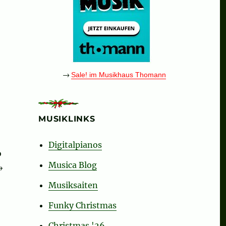
→
Sale! im Musikhaus Thomann
ssed Jesu)“
MUSIKLINKS
Digitalpianos
o
Musica Blog
→
Musiksaiten
Funky Christmas
Christmas '26