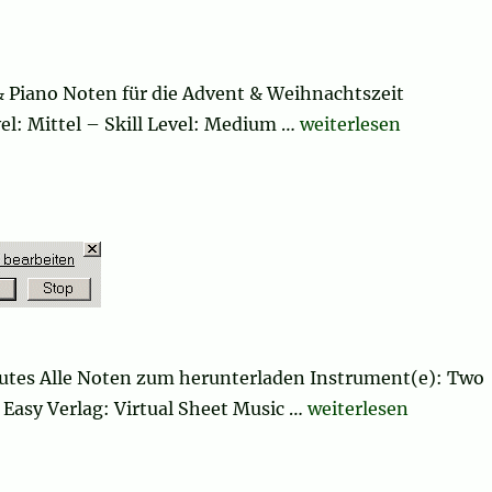
& Piano Noten für die Advent & Weihnachtszeit
„Christmas Sheet Mus
el: Mittel – Skill Level: Medium …
weiterlesen
utes Alle Noten zum herunterladen Instrument(e): Two
„Christmas Sheet Mu
: Easy Verlag: Virtual Sheet Music …
weiterlesen