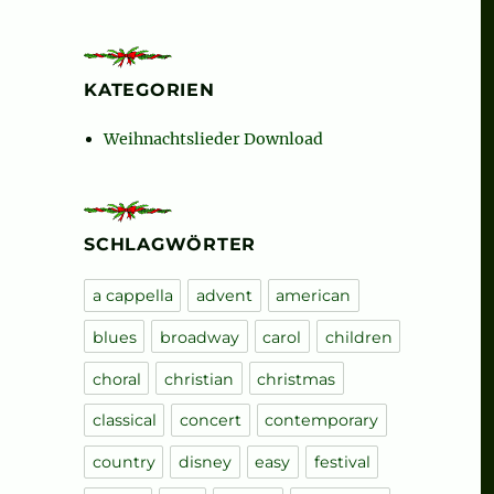
KATEGORIEN
ic and Carols“
Weihnachtslieder Download
SCHLAGWÖRTER
a cappella
advent
american
blues
broadway
carol
children
choral
christian
christmas
sic and Carols“
classical
concert
contemporary
country
disney
easy
festival