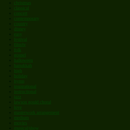
christmas
classical
concert
contemporary
country
disney
easy
festival
film/tv
folk
gospel
halloween
hanukkah
high
holiday
hymn
inspirational
instructional
jazz
lawson gould choral
love
masterwork arrangement
medium
movies
musical/show