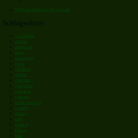
Weihnachtslieder Download
Schlagwörter
a cappella
advent
american
blues
broadway
carol
children
choral
christian
christmas
classical
concert
contemporary
country
disney
easy
festival
film/tv
folk