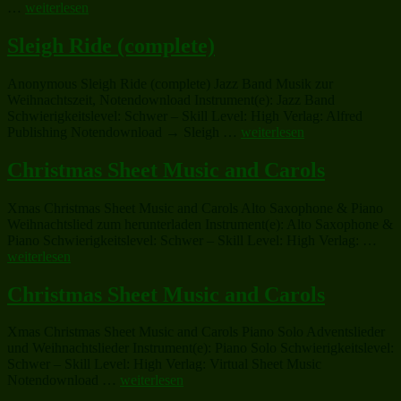
„Christmas
…
weiterlesen
Oratorio,
part
Sleigh Ride (complete)
I
(full
Anonymous Sleigh Ride (complete) Jazz Band Musik zur
score)“
Weihnachtszeit, Notendownload Instrument(e): Jazz Band
Schwierigkeitslevel: Schwer – Skill Level: High Verlag: Alfred
„Sleigh
Publishing Notendownload → Sleigh …
weiterlesen
Ride
(complete)“
Christmas Sheet Music and Carols
Xmas Christmas Sheet Music and Carols Alto Saxophone & Piano
Weihnachtslied zum herunterladen Instrument(e): Alto Saxophone &
„Chr
Piano Schwierigkeitslevel: Schwer – Skill Level: High Verlag: …
Shee
weiterlesen
Mus
and
Christmas Sheet Music and Carols
Caro
Xmas Christmas Sheet Music and Carols Piano Solo Adventslieder
und Weihnachtslieder Instrument(e): Piano Solo Schwierigkeitslevel:
Schwer – Skill Level: High Verlag: Virtual Sheet Music
„Christmas
Notendownload …
weiterlesen
Sheet