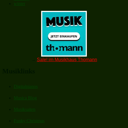
winter
→
Sale! im Musikhaus Thomann
Musiklinks
Digitalpianos
Musica Blog
Musiksaiten
Funky Christmas