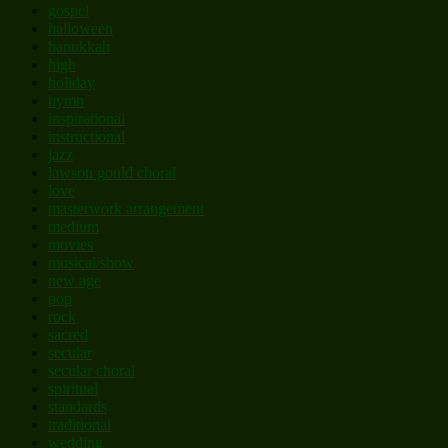
gospel
halloween
hanukkah
high
holiday
hymn
inspirational
instructional
jazz
lawson gould choral
love
masterwork arrangement
medium
movies
musical/show
new age
pop
rock
sacred
secular
secular choral
spiritual
standards
traditional
wedding