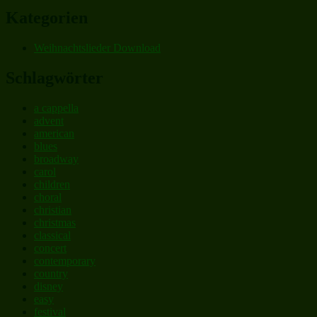
Kategorien
Weihnachtslieder Download
Schlagwörter
a cappella
advent
american
blues
broadway
carol
children
choral
christian
christmas
classical
concert
contemporary
country
disney
easy
festival