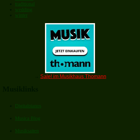
traditional
wedding
winter
→
Sale! im Musikhaus Thomann
Musiklinks
Digitalpianos
Musica Blog
Musiksaiten