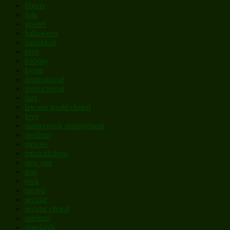
film/tv
folk
gospel
halloween
hanukkah
high
holiday
hymn
inspirational
instructional
jazz
lawson gould choral
love
masterwork arrangement
medium
movies
musical/show
new age
pop
rock
sacred
secular
secular choral
spiritual
standards