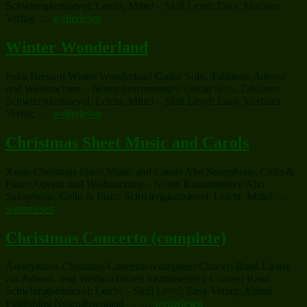
Schwierigkeitslevel: Leicht, Mittel – Skill Level: Easy, Medium
„Panis
Verlag: …
weiterlesen
Angelicus“
Winter Wonderland
Felix Bernard Winter Wonderland Guitar Solo, Tablature Advent
und Weihnachten – Noten Instrument(e): Guitar Solo, Tablature
Schwierigkeitslevel: Leicht, Mittel – Skill Level: Easy, Medium
„Winter
Verlag: …
weiterlesen
Wonderland“
Christmas Sheet Music and Carols
Xmas Christmas Sheet Music and Carols Alto Saxophone, Cello &
Piano Advent und Weihnachten – Noten Instrument(e): Alto
„Chr
Saxophone, Cello & Piano Schwierigkeitslevel: Leicht, Mittel …
Shee
weiterlesen
Musi
and
Christmas Concerto (complete)
Caro
Anonymous Christmas Concerto (complete) Concert Band Lieder
zur Advent- und Weihnachtszeit Instrument(e): Concert Band
Schwierigkeitslevel: Leicht – Skill Level: Easy Verlag: Alfred
„Christmas
Publishing Notendownload → …
weiterlesen