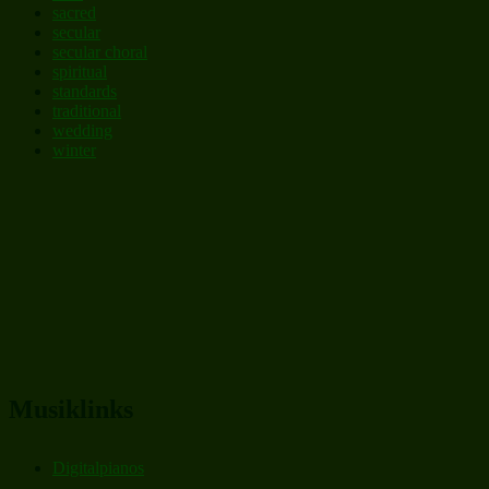
sacred
secular
secular choral
spiritual
standards
traditional
wedding
winter
Musiklinks
Digitalpianos