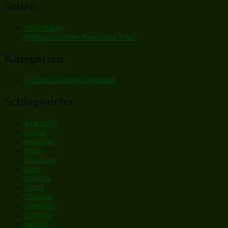
Seiten
Stille Nacht
Weihnachtslieder Noten und Texte
Kategorien
Weihnachtslieder Download
Schlagwörter
a cappella
advent
american
blues
broadway
carol
children
choral
christian
christmas
classical
concert