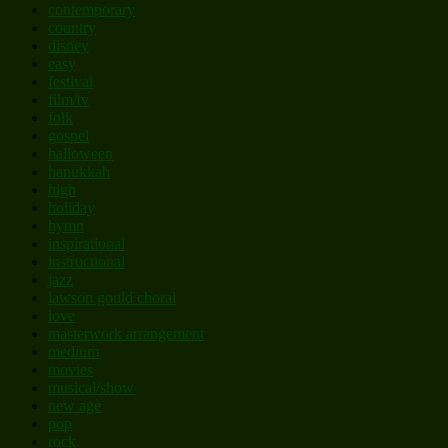
contemporary
country
disney
easy
festival
film/tv
folk
gospel
halloween
hanukkah
high
holiday
hymn
inspirational
instructional
jazz
lawson gould choral
love
masterwork arrangement
medium
movies
musical/show
new age
pop
rock