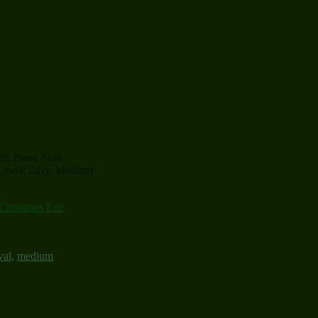
e): Piano Solo
l Level: Easy, Medium
Christmas Eve
val
,
medium