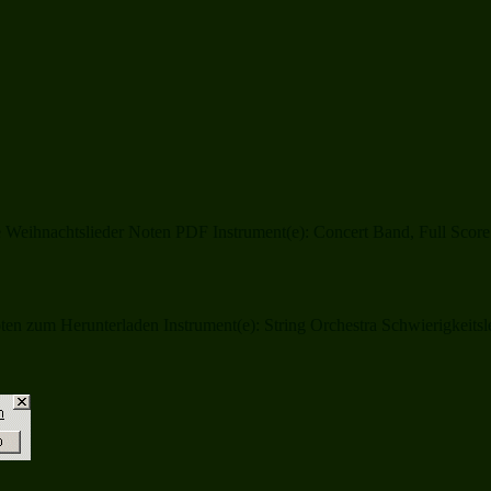
Weihnachtslieder Noten PDF Instrument(e): Concert Band, Full Score 
zum Herunterladen Instrument(e): String Orchestra Schwierigkeitsleve