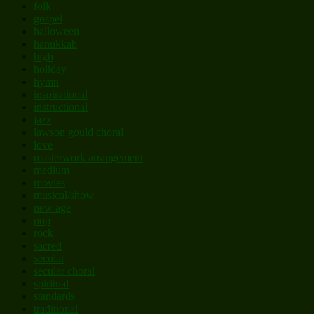
folk
gospel
halloween
hanukkah
high
holiday
hymn
inspirational
instructional
jazz
lawson gould choral
love
masterwork arrangement
medium
movies
musical/show
new age
pop
rock
sacred
secular
secular choral
spiritual
standards
traditional