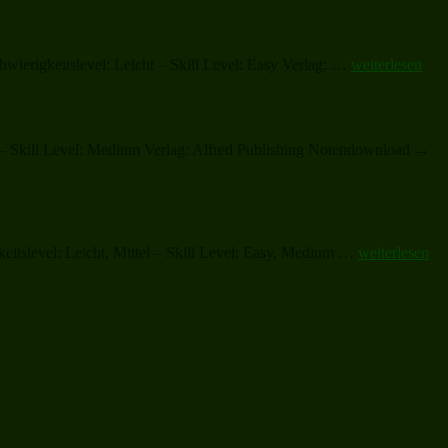
Flat
Halls“
Trumpet
Solo
„Believe“
ierigkeitslevel: Leicht – Skill Level: Easy Verlag: …
weiterlesen
(complete)“
l – Skill Level: Medium Verlag: Alfred Publishing Notendownload →
„Believe“
eitslevel: Leicht, Mittel – Skill Level: Easy, Medium …
weiterlesen