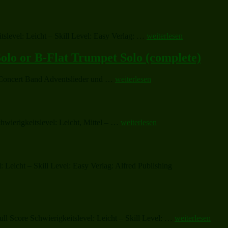
„Hot
tslevel: Leicht – Skill Level: Easy Verlag: …
weiterlesen
Chocolate“
Solo or B-Flat Trumpet Solo (complete)
„Have
) Concert Band Adventslieder und …
weiterlesen
Yourself
a
Merry
Little
„How
wierigkeitslevel: Leicht, Mittel – …
weiterlesen
Christmas,
Far
Vocal
Is
Solo
It
with
to
Opt.
Leicht – Skill Level: Easy Verlag: Alfred Publishing
Bethlehem?“
E-
Flat
Alto
Saxophone
Solo
or
„Deck
ll Score Schwierigkeitslevel: Leicht – Skill Level: …
weiterlesen
B-
the