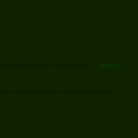
„O
Schwierigkeitslevel: Leicht – Skill Level: Easy …
weiterlesen
Little
Town
of
Bethlehem“
l: Leicht – Skill Level: Easy Verlag: Alfred Publishing