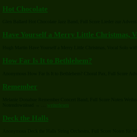
Hot Chocolate
Glen Ballard Hot Chocolate Jazz Band, Full Score Lieder zur Advent-
Have Yourself a Merry Little Christmas, V
Hugh Martin Have Yourself a Merry Little Christmas, Vocal Solo wi
How Far Is It to Bethlehem?
Anonymous How Far Is It to Bethlehem? Choral Pax, Full Score Adven
Remember
Melanie Donahue Remember Concert Band, Full Score Noten Weihnachts
„Remember“
Notendownload → …
weiterlesen
Deck the Halls
Anonymous Deck the Halls String Orchestra, Full Score Noten für Wei