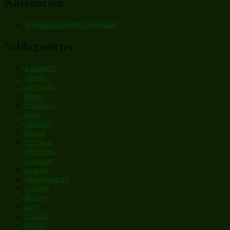
Kategorien
Weihnachtslieder Download
Schlagwörter
a cappella
advent
american
blues
broadway
carol
children
choral
christian
christmas
classical
concert
contemporary
country
disney
easy
festival
film/tv