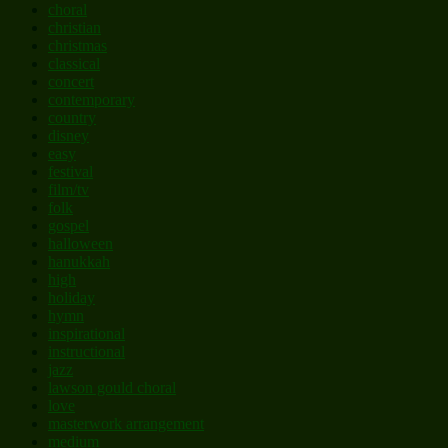
choral
christian
christmas
classical
concert
contemporary
country
disney
easy
festival
film/tv
folk
gospel
halloween
hanukkah
high
holiday
hymn
inspirational
instructional
jazz
lawson gould choral
love
masterwork arrangement
medium