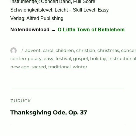
Instrument(e): Concert Band, Full Score
Schwierigkeitslevel: Leicht – Skill Level: Easy
Verlag: Alfred Publishing
Notendownload →
O Little Town of Bethlehem
Autor
Schlagwörter
advent
,
carol
,
children
,
christian
,
christmas
,
concer
contemporary
,
easy
,
festival
,
gospel
,
holiday
,
instructiona
new age
,
sacred
,
traditional
,
winter
Beitragsnavigation
ZURÜCK
Vorheriger
Thanksgiving Ode, Op. 37
Beitrag: