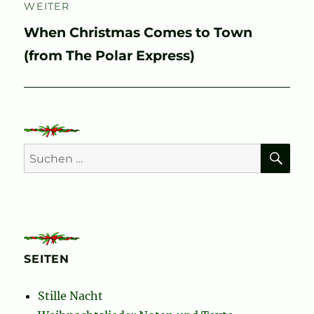
WEITER
Nächster
When Christmas Comes to Town
Beitrag:
(from The Polar Express)
SU
Suchen
nach:
SEITEN
Stille Nacht