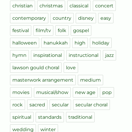
christian
christmas
classical
concert
contemporary
country
disney
easy
festival
film/tv
folk
gospel
halloween
hanukkah
high
holiday
hymn
inspirational
instructional
jazz
lawson gould choral
love
masterwork arrangement
medium
movies
musical/show
new age
pop
rock
sacred
secular
secular choral
spiritual
standards
traditional
wedding
winter