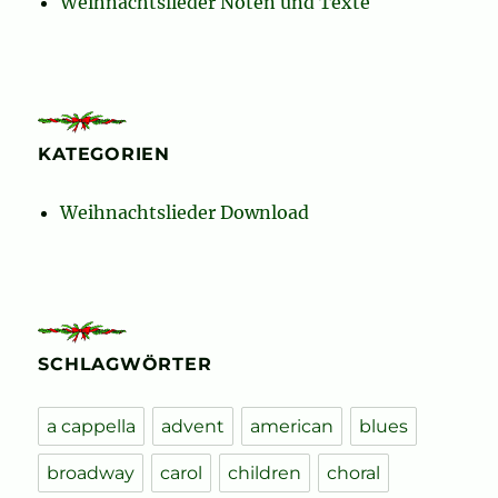
Weihnachtslieder Noten und Texte
KATEGORIEN
Weihnachtslieder Download
SCHLAGWÖRTER
a cappella
advent
american
blues
broadway
carol
children
choral