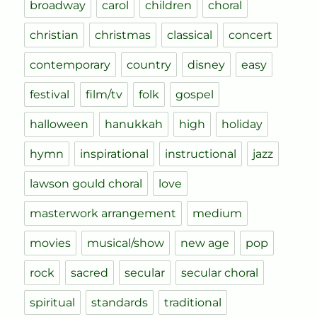
broadway
carol
children
choral
christian
christmas
classical
concert
contemporary
country
disney
easy
festival
film/tv
folk
gospel
halloween
hanukkah
high
holiday
hymn
inspirational
instructional
jazz
lawson gould choral
love
masterwork arrangement
medium
movies
musical/show
new age
pop
rock
sacred
secular
secular choral
spiritual
standards
traditional