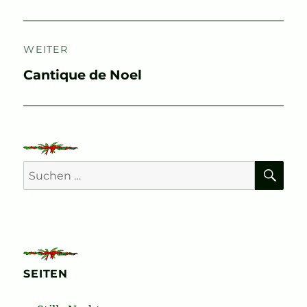
WEITER
Nächster
Cantique de Noel
Beitrag:
SU
Suchen
nach:
SEITEN