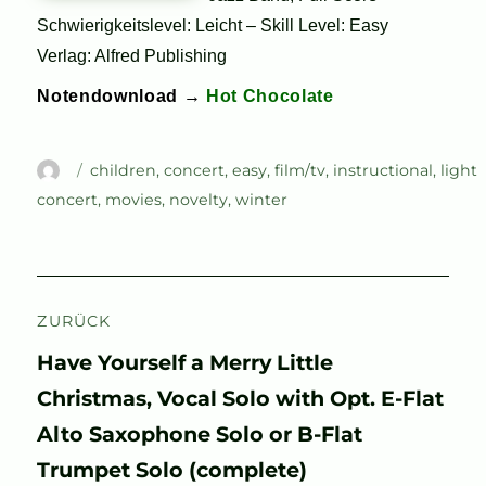
Schwierigkeitslevel: Leicht – Skill Level: Easy
Verlag: Alfred Publishing
Notendownload →
Hot Chocolate
Autor
Schlagwörter
children
,
concert
,
easy
,
film/tv
,
instructional
,
light
concert
,
movies
,
novelty
,
winter
Beitragsnavigation
ZURÜCK
Vorheriger
Have Yourself a Merry Little
Beitrag:
Christmas, Vocal Solo with Opt. E-Flat
Alto Saxophone Solo or B-Flat
Trumpet Solo (complete)