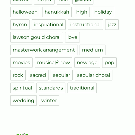
halloween
hanukkah
high
holiday
hymn
inspirational
instructional
jazz
lawson gould choral
love
masterwork arrangement
medium
movies
musical/show
new age
pop
rock
sacred
secular
secular choral
spiritual
standards
traditional
wedding
winter