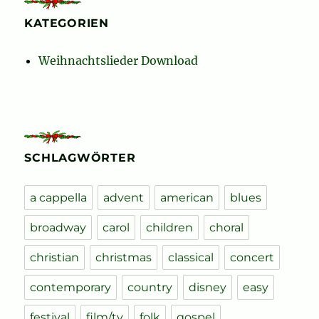
KATEGORIEN
Weihnachtslieder Download
SCHLAGWÖRTER
a cappella
advent
american
blues
broadway
carol
children
choral
christian
christmas
classical
concert
contemporary
country
disney
easy
festival
film/tv
folk
gospel