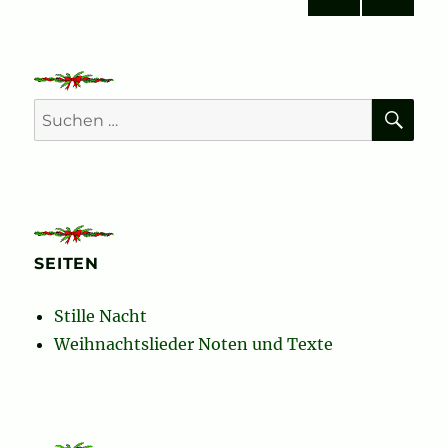
VOR
NÄC
der
HERI
HSTE
GE
SEIT
Beiträge
SEIT
E
E
SU
Suchen
nach:
SEITEN
Stille Nacht
Weihnachtslieder Noten und Texte