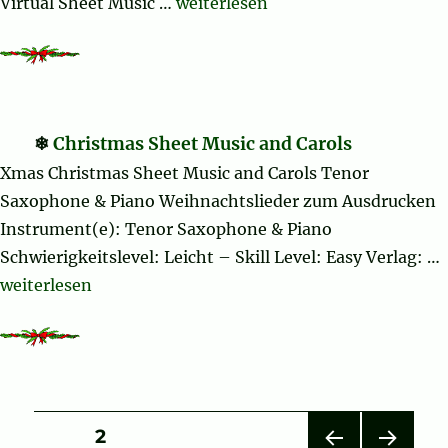
„Christmas Sheet Music and Carol
Virtual Sheet Music …
weiterlesen
Christmas Sheet Music and Carols
Xmas Christmas Sheet Music and Carols Tenor
Saxophone & Piano Weihnachtslieder zum Ausdrucken
Instrument(e): Tenor Saxophone & Piano
Schwierigkeitslevel: Leicht – Skill Level: Easy Verlag: …
„Christmas Sheet Music and Carols“
weiterlesen
Seitennummerierung
SEITE
2