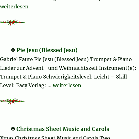
„Hallelujah Chorus“
weiterlesen
Pie Jesu (Blessed Jesu)
Gabriel Faure Pie Jesu (Blessed Jesu) Trumpet & Piano
Lieder zur Advent- und Weihnachtszeit Instrument(e):
Trumpet & Piano Schwierigkeitslevel: Leicht – Skill
„Pie Jesu (Blessed Jesu)“
Level: Easy Verlag: …
weiterlesen
Christmas Sheet Music and Carols
Xmas Christmas Sheet Music and Carols Two