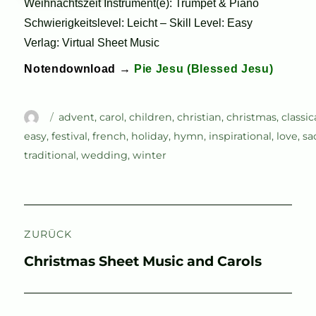
Weihnachtszeit Instrument(e): Trumpet & Piano
Schwierigkeitslevel: Leicht – Skill Level: Easy
Verlag: Virtual Sheet Music
Notendownload →
Pie Jesu (Blessed Jesu)
Autor
Schlagwörter
advent
,
carol
,
children
,
christian
,
christmas
,
classic
easy
,
festival
,
french
,
holiday
,
hymn
,
inspirational
,
love
,
sa
traditional
,
wedding
,
winter
Beitragsnavigation
ZURÜCK
Vorheriger
Christmas Sheet Music and Carols
Beitrag: