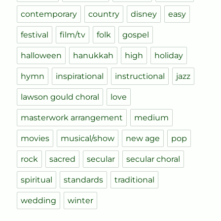
contemporary
country
disney
easy
festival
film/tv
folk
gospel
halloween
hanukkah
high
holiday
hymn
inspirational
instructional
jazz
lawson gould choral
love
masterwork arrangement
medium
movies
musical/show
new age
pop
rock
sacred
secular
secular choral
spiritual
standards
traditional
wedding
winter