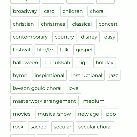
broadway
carol
children
choral
christian
christmas
classical
concert
contemporary
country
disney
easy
festival
film/tv
folk
gospel
halloween
hanukkah
high
holiday
hymn
inspirational
instructional
jazz
lawson gould choral
love
masterwork arrangement
medium
movies
musical/show
new age
pop
rock
sacred
secular
secular choral