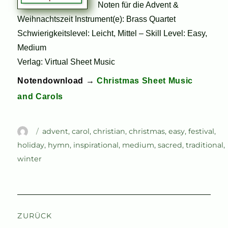
Noten für die Advent &
Weihnachtszeit Instrument(e): Brass Quartet
Schwierigkeitslevel: Leicht, Mittel – Skill Level: Easy,
Medium
Verlag: Virtual Sheet Music
Notendownload →
Christmas Sheet Music
and Carols
Autor
Schlagwörter
advent
,
carol
,
christian
,
christmas
,
easy
,
festival
,
holiday
,
hymn
,
inspirational
,
medium
,
sacred
,
traditional
,
winter
Beitragsnavigation
ZURÜCK