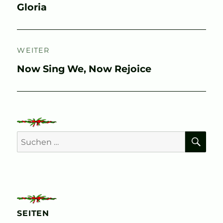
Vorheriger
Gloria
Beitrag:
WEITER
Nächster
Now Sing We, Now Rejoice
Beitrag:
SU
Suchen
nach:
SEITEN