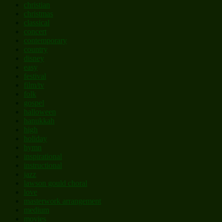
christian
christmas
classical
concert
contemporary
country
disney
easy
festival
film/tv
folk
gospel
halloween
hanukkah
high
holiday
hymn
inspirational
instructional
jazz
lawson gould choral
love
masterwork arrangement
medium
movies