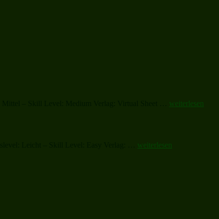
„Christmas
Mittel – Skill Level: Medium Verlag: Virtual Sheet …
weiterlesen
Sheet
Music
and
Carols“
„Christmas
evel: Leicht – Skill Level: Easy Verlag: …
weiterlesen
Sheet
Music
and
Carols“