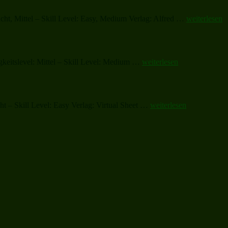
„Sleigh
cht, Mittel – Skill Level: Easy, Medium Verlag: Alfred …
weiterlesen
Ride“
„All
keitslevel: Mittel – Skill Level: Medium …
weiterlesen
I
Want
for
Christmas
„Christmas
t – Skill Level: Easy Verlag: Virtual Sheet …
weiterlesen
Is
Sheet
My
Music
Two
and
Front
Carols“
Teeth
(complete)“