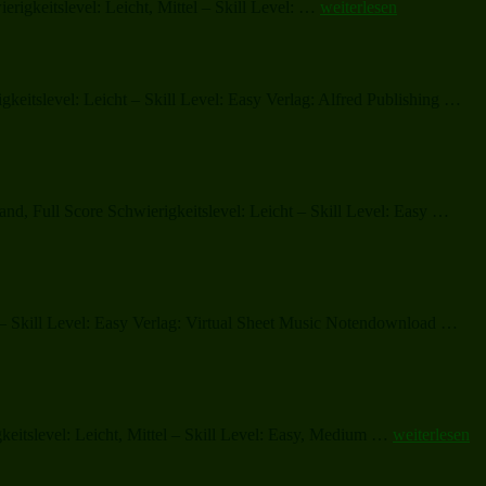
„Go,
rigkeitslevel: Leicht, Mittel – Skill Level: …
weiterlesen
Tell
It
on
the
„O
eitslevel: Leicht – Skill Level: Easy Verlag: Alfred Publishing …
Mountain“
Litt
To
of
Bet
(co
„Hav
d, Full Score Schwierigkeitslevel: Leicht – Skill Level: Easy …
Yours
a
Merr
Little
Chris
„Ch
– Skill Level: Easy Verlag: Virtual Sheet Music Notendownload …
She
Mus
and
Car
„Believe“
keitslevel: Leicht, Mittel – Skill Level: Easy, Medium …
weiterlesen