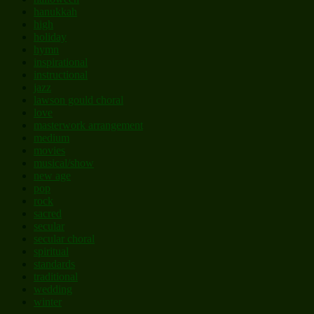
hanukkah
high
holiday
hymn
inspirational
instructional
jazz
lawson gould choral
love
masterwork arrangement
medium
movies
musical/show
new age
pop
rock
sacred
secular
secular choral
spiritual
standards
traditional
wedding
winter