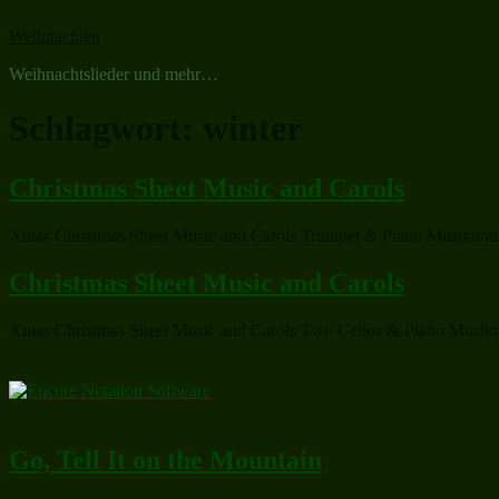
Zum
Weihnachten
Inhalt
springen
Weihnachtslieder und mehr…
Schlagwort:
winter
Christmas Sheet Music and Carols
Xmas Christmas Sheet Music and Carols Trumpet & Piano Musiknoten
Christmas Sheet Music and Carols
Xmas Christmas Sheet Music and Carols Two Cellos & Piano Musikno
Go, Tell It on the Mountain