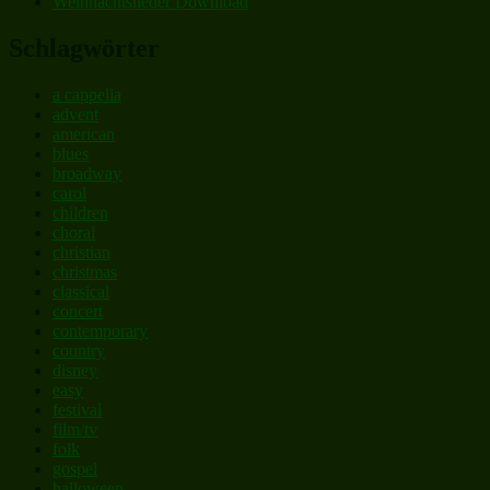
Weihnachtslieder Download
Schlagwörter
a cappella
advent
american
blues
broadway
carol
children
choral
christian
christmas
classical
concert
contemporary
country
disney
easy
festival
film/tv
folk
gospel
halloween