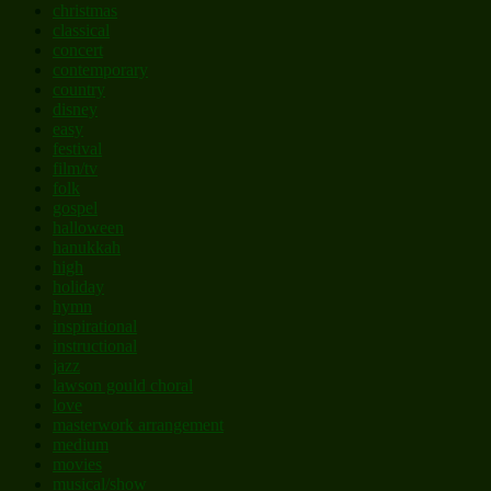
christmas
classical
concert
contemporary
country
disney
easy
festival
film/tv
folk
gospel
halloween
hanukkah
high
holiday
hymn
inspirational
instructional
jazz
lawson gould choral
love
masterwork arrangement
medium
movies
musical/show