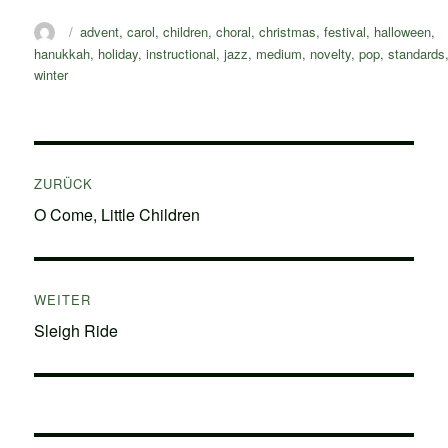
Autor
Schlagwörter
advent
,
carol
,
children
,
choral
,
christmas
,
festival
,
halloween
,
hanukkah
,
holiday
,
instructional
,
jazz
,
medium
,
novelty
,
pop
,
standards
winter
Beitragsnavigation
ZURÜCK
Vorheriger
O Come, Little Children
Beitrag:
WEITER
Nächster
Sleigh Ride
Beitrag: