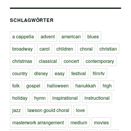
SCHLAGWÖRTER
a cappella
advent
american
blues
broadway
carol
children
choral
christian
christmas
classical
concert
contemporary
country
disney
easy
festival
film/tv
folk
gospel
halloween
hanukkah
high
holiday
hymn
inspirational
instructional
jazz
lawson gould choral
love
masterwork arrangement
medium
movies