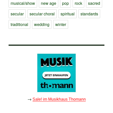
musical/show
new age
pop
rock
sacred
secular
secular choral
spiritual
standards
traditional
wedding
winter
→
Sale! im Musikhaus Thomann