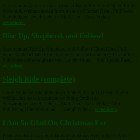
Gentlemen
Anonymous Wexford Carol Concert Band, Full Score Noten für die
(complete)“
Advent & Weihnachtszeit Instrument(e): Concert Band, Full Score
„Wexford
Schwierigkeitslevel: Leicht – Skill Level: Easy Verlag: …
Carol“
weiterlesen
Rise Up, Shepherd, and Follow!
Anonymous Rise Up, Shepherd, and Follow! Choral Pax, Full
Score Weihnachtslied zum herunterladen Instrument(e): Choral Pax,
Full Score Schwierigkeitslevel: Leicht, Mittel – Skill Level: Easy, …
„Rise
weiterlesen
Up,
Shepherd,
Sleigh Ride (complete)
and
Follow!“
Leroy Anderson Sleigh Ride (complete) String Orchestra Noten
Weihnachtslieder Instrument(e): String Orchestra
Schwierigkeitslevel: Leicht – Skill Level: Easy Verlag: Alfred
„Sleigh
Publishing Notendownload → Sleigh Ride …
weiterlesen
Ride
(complete)“
I Am So Glad On Christmas Eve
Peder Knidson I Am So Glad On Christmas Eve Guitar or Voice,