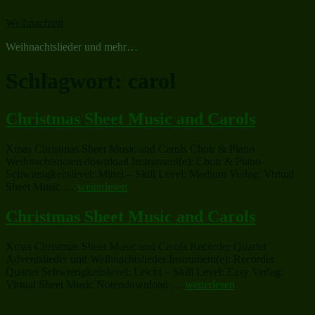
Zum
Weihnachten
Inhalt
springen
Weihnachtslieder und mehr…
Schlagwort:
carol
Christmas Sheet Music and Carols
Xmas Christmas Sheet Music and Carols Choir & Piano
Weihnachtsnoten download Instrument(e): Choir & Piano
Schwierigkeitslevel: Mittel – Skill Level: Medium Verlag: Virtual
„Christmas
Sheet Music …
weiterlesen
Sheet
Music
Christmas Sheet Music and Carols
and
Carols“
Xmas Christmas Sheet Music and Carols Recorder Quartet
Adventslieder und Weihnachtslieder Instrument(e): Recorder
Quartet Schwierigkeitslevel: Leicht – Skill Level: Easy Verlag:
„Christmas
Virtual Sheet Music Notendownload …
weiterlesen
Sheet
Music