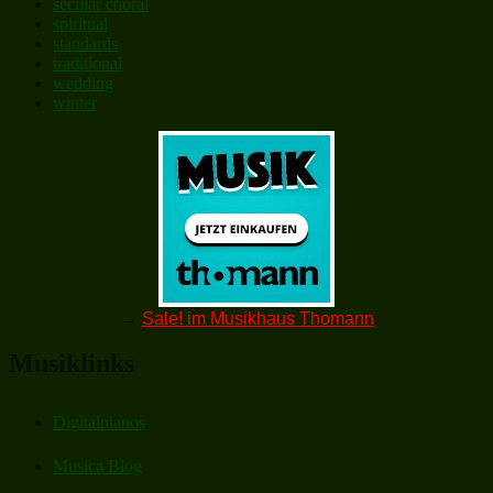
secular choral
spiritual
standards
traditional
wedding
winter
→
Sale! im Musikhaus Thomann
Musiklinks
Digitalpianos
Musica Blog