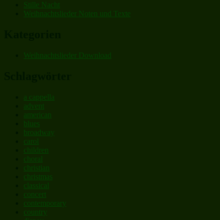
Stille Nacht
Weihnachtslieder Noten und Texte
Kategorien
Weihnachtslieder Download
Schlagwörter
a cappella
advent
american
blues
broadway
carol
children
choral
christian
christmas
classical
concert
contemporary
country