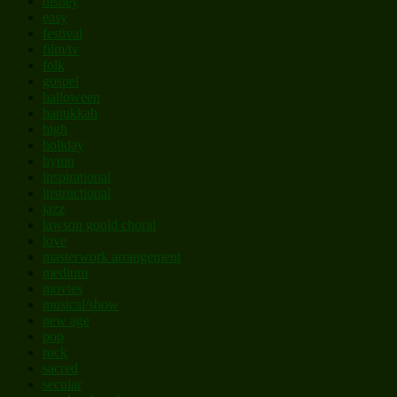
disney
easy
festival
film/tv
folk
gospel
halloween
hanukkah
high
holiday
hymn
inspirational
instructional
jazz
lawson gould choral
love
masterwork arrangement
medium
movies
musical/show
new age
pop
rock
sacred
secular