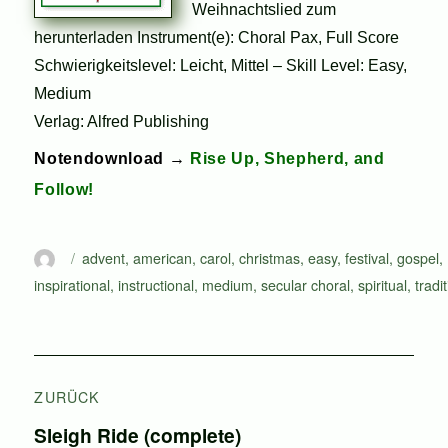
Weihnachtslied zum
herunterladen Instrument(e): Choral Pax, Full Score
Schwierigkeitslevel: Leicht, Mittel – Skill Level: Easy,
Medium
Verlag: Alfred Publishing
Notendownload →
Rise Up, Shepherd, and
Follow!
Autor
Schlagwörter
advent
,
american
,
carol
,
christmas
,
easy
,
festival
,
gospel
,
inspirational
,
instructional
,
medium
,
secular choral
,
spiritual
,
tradi
Beitragsnavigation
ZURÜCK
Vorheriger
Sleigh Ride (complete)