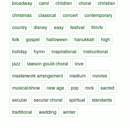
broadway
carol
children
choral
christian
christmas
classical
concert
contemporary
country
disney
easy
festival
film/tv
folk
gospel
halloween
hanukkah
high
holiday
hymn
inspirational
instructional
jazz
lawson gould choral
love
masterwork arrangement
medium
movies
musical/show
new age
pop
rock
sacred
secular
secular choral
spiritual
standards
traditional
wedding
winter