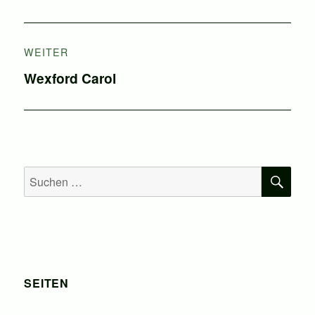
Beitrag:
WEITER
Nächster
Wexford Carol
Beitrag:
SU
Suchen
nach:
SEITEN