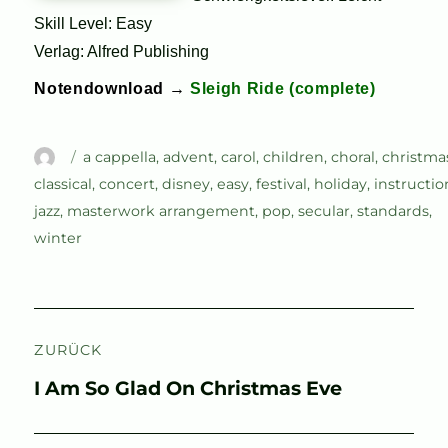
Skill Level: Easy
Verlag: Alfred Publishing
Notendownload →
Sleigh Ride (complete)
Autor
Schlagwörter
a cappella
,
advent
,
carol
,
children
,
choral
,
christma
classical
,
concert
,
disney
,
easy
,
festival
,
holiday
,
instructio
jazz
,
masterwork arrangement
,
pop
,
secular
,
standards
,
winter
Beitragsnavigation
ZURÜCK
Vorheriger
I Am So Glad On Christmas Eve
Beitrag: