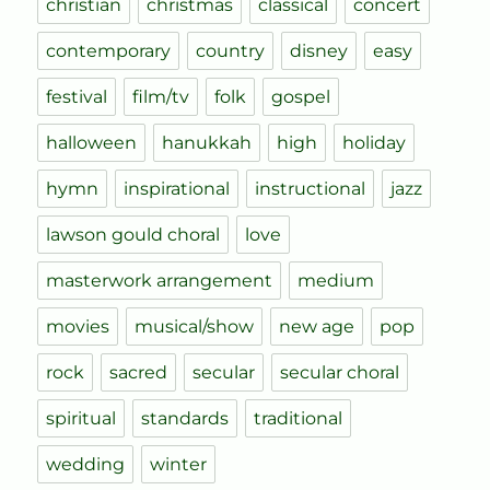
christian
christmas
classical
concert
contemporary
country
disney
easy
festival
film/tv
folk
gospel
halloween
hanukkah
high
holiday
hymn
inspirational
instructional
jazz
lawson gould choral
love
masterwork arrangement
medium
movies
musical/show
new age
pop
rock
sacred
secular
secular choral
spiritual
standards
traditional
wedding
winter