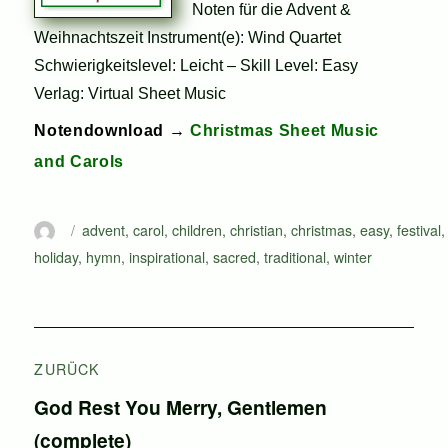
Noten für die Advent &
Weihnachtszeit Instrument(e): Wind Quartet
Schwierigkeitslevel: Leicht – Skill Level: Easy
Verlag: Virtual Sheet Music
Notendownload →
Christmas Sheet Music
and Carols
Autor
Schlagwörter
advent
,
carol
,
children
,
christian
,
christmas
,
easy
,
festival
,
holiday
,
hymn
,
inspirational
,
sacred
,
traditional
,
winter
Beitragsnavigation
ZURÜCK
Vorheriger
God Rest You Merry, Gentlemen
Beitrag:
(complete)