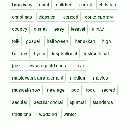
broadway
carol
children
choral
christian
christmas
classical
concert
contemporary
country
disney
easy
festival
film/tv
folk
gospel
halloween
hanukkah
high
holiday
hymn
inspirational
instructional
jazz
lawson gould choral
love
masterwork arrangement
medium
movies
musical/show
new age
pop
rock
sacred
secular
secular choral
spiritual
standards
traditional
wedding
winter