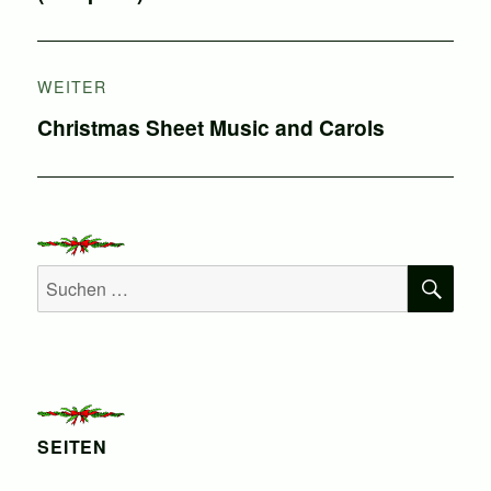
WEITER
Nächster
Christmas Sheet Music and Carols
Beitrag:
SU
Suchen
nach:
SEITEN