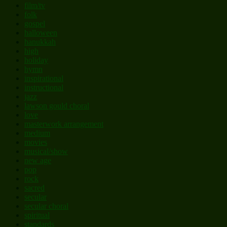
film/tv
folk
gospel
halloween
hanukkah
high
holiday
hymn
inspirational
instructional
jazz
lawson gould choral
love
masterwork arrangement
medium
movies
musical/show
new age
pop
rock
sacred
secular
secular choral
spiritual
standards