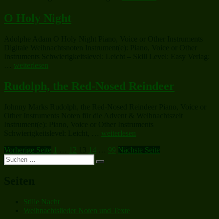
O Holy Night
Adolphe Adam O Holy Night Piano, Voice or Other Instruments
Digitale Weihnachtsnoten Instrument(e): Piano, Voice or Other
Instruments Schwierigkeitslevel: Leicht – Skill Level: Easy Verlag:
„O
…
weiterlesen
Holy
Night“
Rudolph, the Red-Nosed Reindeer
Johnny Marks Rudolph, the Red-Nosed Reindeer Piano, Voice or
Other Instruments Noten für die Advent & Weihnachtszeit
Instrument(e): Piano, Voice or Other Instruments
„Rudolph,
Schwierigkeitslevel: Leicht, …
weiterlesen
the
Seitennummerierung
Seite
Seite
Seite
Seite
Seite
Vorherige Seite
1
…
12
13
14
…
99
Nächste Seite
Red-
Suchen
Nosed
der
Suchen
nach:
Reindeer“
Beiträge
Seiten
Stille Nacht
Weihnachtslieder Noten und Texte