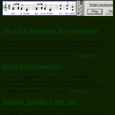
The Little Drummer Boy (complete)
Katherine Davis The Little Drummer Boy (complete) String
Orchestra Weihnachtslieder Noten herunterladen Instrument(e):
String Orchestra Schwierigkeitslevel: Leicht – Skill Level: Easy
„The
Verlag: Alfred Publishing Notendownload …
weiterlesen
Little
Drummer
Sleigh Ride (complete)
Boy
(complete)“
Anonymous Sleigh Ride (complete) Jazz Band Musik zur
Weihnachtszeit, Notendownload Instrument(e): Jazz Band
Schwierigkeitslevel: Schwer – Skill Level: High Verlag: Alfred
„Sleigh
Publishing Notendownload → Sleigh …
weiterlesen
Ride
(complete)“
Twinkle, Twinkle, Little Star
Wolfgang Amadeus Mozart Twinkle, Twinkle, Little Star Piano,