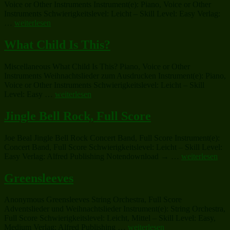
Voice or Other Instruments Instrument(e): Piano, Voice or Other
Instruments Schwierigkeitslevel: Leicht – Skill Level: Easy Verlag:
„Twinkle,
…
weiterlesen
Twinkle,
Little
What Child Is This?
Star“
Miscellaneous What Child Is This? Piano, Voice or Other
Instruments Weihnachtslieder zum Ausdrucken Instrument(e): Piano,
Voice or Other Instruments Schwierigkeitslevel: Leicht – Skill
„What
Level: Easy …
weiterlesen
Child
Is
Jingle Bell Rock, Full Score
This?“
Joe Beal Jingle Bell Rock Concert Band, Full Score Instrument(e):
Concert Band, Full Score Schwierigkeitslevel: Leicht – Skill Level:
„Jingle
Easy Verlag: Alfred Publishing Notendownload → …
weiterlesen
Bell
Rock,
Greensleeves
Full
Score“
Anonymous Greensleeves String Orchestra, Full Score
Adventslieder und Weihnachtslieder Instrument(e): String Orchestra,
Full Score Schwierigkeitslevel: Leicht, Mittel – Skill Level: Easy,
„Greensleeves“
Medium Verlag: Alfred Publishing …
weiterlesen