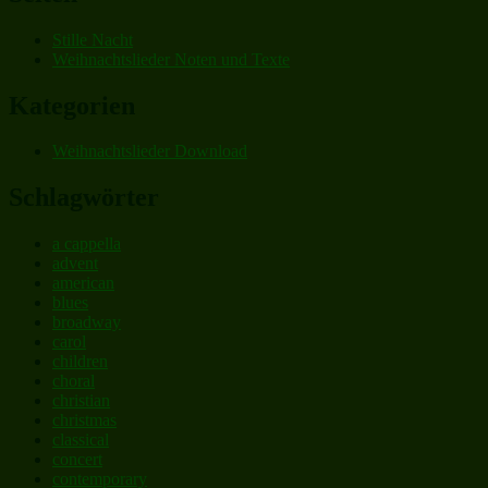
Stille Nacht
Weihnachtslieder Noten und Texte
Kategorien
Weihnachtslieder Download
Schlagwörter
a cappella
advent
american
blues
broadway
carol
children
choral
christian
christmas
classical
concert
contemporary