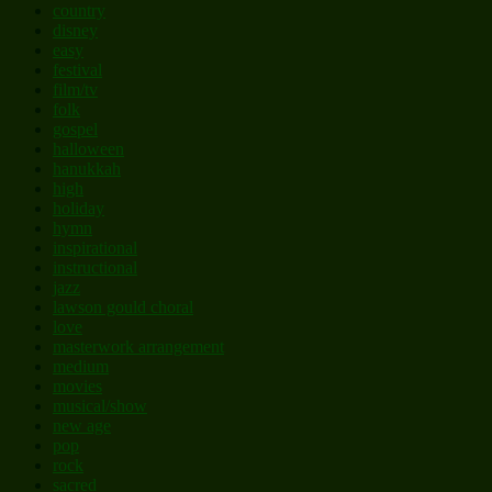
country
disney
easy
festival
film/tv
folk
gospel
halloween
hanukkah
high
holiday
hymn
inspirational
instructional
jazz
lawson gould choral
love
masterwork arrangement
medium
movies
musical/show
new age
pop
rock
sacred