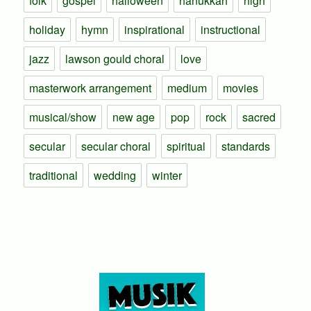
folk
gospel
halloween
hanukkah
high
holiday
hymn
inspirational
instructional
jazz
lawson gould choral
love
masterwork arrangement
medium
movies
musical/show
new age
pop
rock
sacred
secular
secular choral
spiritual
standards
traditional
wedding
winter