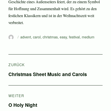
Geschichte eines Außenseiters feiert, der zu einem Symbol
für Hoffnung und Zusammenhalt wird. Es gehört zu den
festlichen Klassikern und ist in der Weihnachtszeit weit
verbreitet.
Autor
Schlagwörter
advent
,
carol
,
christmas
,
easy
,
festival
,
medium
Beitragsnavigation
ZURÜCK
Vorheriger
Christmas Sheet Music and Carols
Beitrag:
WEITER
Nächster
O Holy Night
Beitrag: