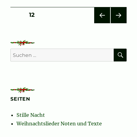
Seitennummerierung
SEITE
12
VOR
NÄC
der
HERI
HSTE
GE
SEIT
Beiträge
SEIT
E
E
SU
Suchen
nach:
SEITEN
Stille Nacht
Weihnachtslieder Noten und Texte