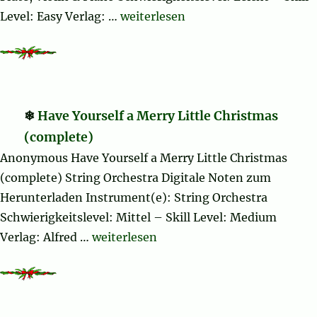
„Christmas Sheet Music and Carol
Level: Easy Verlag: …
weiterlesen
Have Yourself a Merry Little Christmas
(complete)
Anonymous Have Yourself a Merry Little Christmas
(complete) String Orchestra Digitale Noten zum
Herunterladen Instrument(e): String Orchestra
Schwierigkeitslevel: Mittel – Skill Level: Medium
„Have Yourself a Merry Little Christma
Verlag: Alfred …
weiterlesen