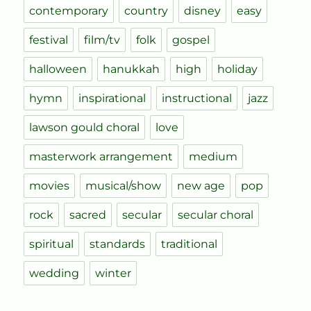
contemporary
country
disney
easy
festival
film/tv
folk
gospel
halloween
hanukkah
high
holiday
hymn
inspirational
instructional
jazz
lawson gould choral
love
masterwork arrangement
medium
movies
musical/show
new age
pop
rock
sacred
secular
secular choral
spiritual
standards
traditional
wedding
winter