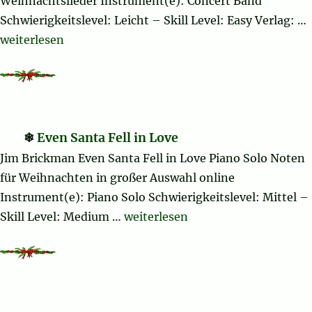
Weihnachtslieder Instrument(e): Concert Band
Schwierigkeitslevel: Leicht – Skill Level: Easy Verlag: …
„Grandma Got Run Over by a Reindeer (complete)“
weiterlesen
Even Santa Fell in Love
Jim Brickman Even Santa Fell in Love Piano Solo Noten
für Weihnachten in großer Auswahl online
Instrument(e): Piano Solo Schwierigkeitslevel: Mittel –
„Even Santa Fell in Love“
Skill Level: Medium …
weiterlesen