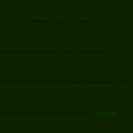
l – Skill Level: Medium Verlag: Virtual Sheet Music
„Christma
struments Schwierigkeitslevel: Leicht – Skill Level: Easy …
Sheet
Music
and
Carols“
ill Level: Medium Verlag: Alfred Publishing Notendownload → Star
„Christmas
eicht – Skill Level: Easy Verlag: Virtual Sheet …
weiterlesen
Sheet
Music
and