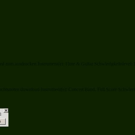
d zum ausdrucken Instrument(e): Flute & Guitar Schwierigkeitslevel: 
tsnoten download Instrument(e): Concert Band, Full Score Schwierigke