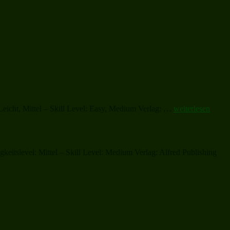
„Christmas
Leicht, Mittel – Skill Level: Easy, Medium Verlag: …
weiterlesen
Sheet
Music
and
Carols“
itslevel: Mittel – Skill Level: Medium Verlag: Alfred Publishing