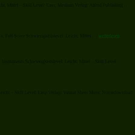
Carols“
„F
ht, Mittel – Skill Level: Easy, Medium Verlag: Alfred Publishing …
Th
Sta
(co
„Let
, Full Score Schwierigkeitslevel: Leicht, Mittel …
weiterlesen
There
Be
Peace
on
„A
nstruments Schwierigkeitslevel: Leicht, Mittel – Skill Level: …
Earth“
Carniv
Chris
Leicht – Skill Level: Easy Verlag: Virtual Sheet Music Notendownload