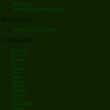
Stille Nacht
Weihnachtslieder Noten und Texte
Kategorien
Weihnachtslieder Download
Schlagwörter
a cappella
advent
american
blues
broadway
carol
children
choral
christian
christmas
classical
concert
contemporary
country