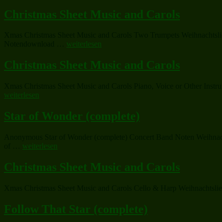
Christmas Sheet Music and Carols
Xmas Christmas Sheet Music and Carols Two Trumpets Weihnachtslied
„Christmas
Notendownload …
weiterlesen
Sheet
Music
Christmas Sheet Music and Carols
and
Carols“
Xmas Christmas Sheet Music and Carols Piano, Voice or Other Instrum
weiterlesen
Star of Wonder (complete)
Anonymous Star of Wonder (complete) Concert Band Noten Weihnachts
„Star
of …
weiterlesen
of
Wonder
Christmas Sheet Music and Carols
(complete)“
Xmas Christmas Sheet Music and Carols Cello & Harp Weihnachtsliede
Follow That Star (complete)