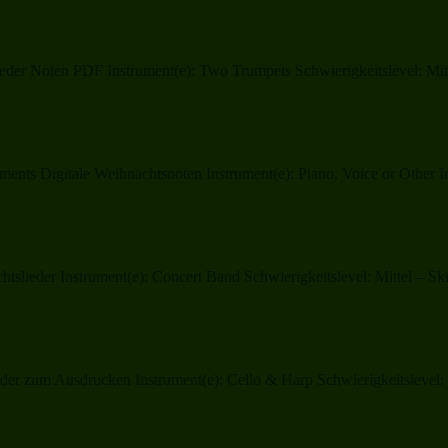
er Noten PDF Instrument(e): Two Trumpets Schwierigkeitslevel: Mitte
ents Digitale Weihnachtsnoten Instrument(e): Piano, Voice or Other In
lieder Instrument(e): Concert Band Schwierigkeitslevel: Mittel – Sk
r zum Ausdrucken Instrument(e): Cello & Harp Schwierigkeitslevel: L