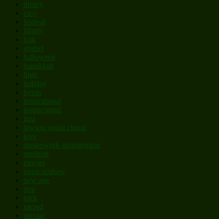
disney
easy
festival
film/tv
folk
gospel
halloween
hanukkah
high
holiday
hymn
inspirational
instructional
jazz
lawson gould choral
love
masterwork arrangement
medium
movies
musical/show
new age
pop
rock
sacred
secular