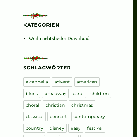
KATEGORIEN
Weihnachtslieder Download
SCHLAGWÖRTER
a cappella
advent
american
blues
broadway
carol
children
choral
christian
christmas
classical
concert
contemporary
country
disney
easy
festival