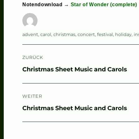
Notendownload →
Star of Wonder (complete)
Autor
Schlagwörter
advent
,
carol
,
christmas
,
concert
,
festival
,
holiday
,
in
Beitragsnavigation
ZURÜCK
Vorheriger
Christmas Sheet Music and Carols
Beitrag:
WEITER
Nächster
Christmas Sheet Music and Carols
Beitrag: