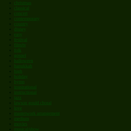
christmas
classical
concert
contemporary
country
disney
easy
festival
film/tv
folk
gospel
halloween
hanukkah
high
holiday
hymn
inspirational
instructional
jazz
lawson gould choral
love
masterwork arrangement
medium
movies
musical/show