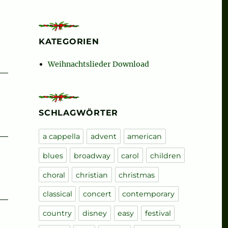
KATEGORIEN
Weihnachtslieder Download
SCHLAGWÖRTER
a cappella
advent
american
blues
broadway
carol
children
choral
christian
christmas
classical
concert
contemporary
country
disney
easy
festival