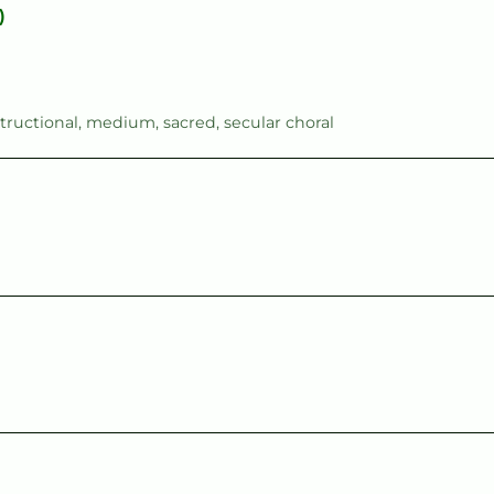
)
structional
,
medium
,
sacred
,
secular choral