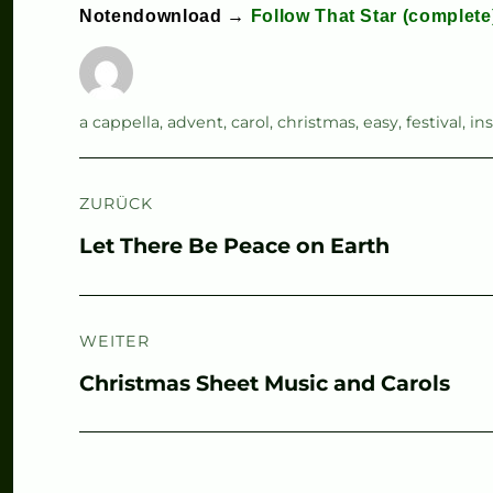
Notendownload →
Follow That Star (complete
Autor
Schlagwörter
a cappella
,
advent
,
carol
,
christmas
,
easy
,
festival
,
in
Beitragsnavigation
ZURÜCK
Vorheriger
Let There Be Peace on Earth
Beitrag:
WEITER
Nächster
Christmas Sheet Music and Carols
Beitrag: