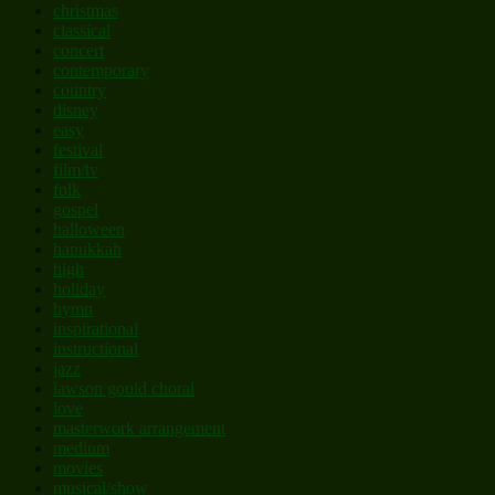
christmas
classical
concert
contemporary
country
disney
easy
festival
film/tv
folk
gospel
halloween
hanukkah
high
holiday
hymn
inspirational
instructional
jazz
lawson gould choral
love
masterwork arrangement
medium
movies
musical/show