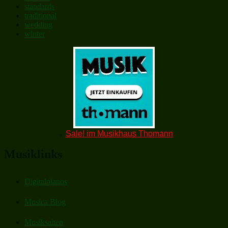
standards
traditional
wedding
winter
→
Sale! im Musikhaus Thomann
Musiklinks
Digitalpianos
Musica Blog
Musiksaiten