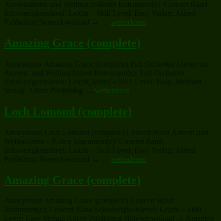
Adventslieder und Weihnachtslieder Instrument(e): Concert Band
Schwierigkeitslevel: Leicht – Skill Level: Easy Verlag: Alfred
„All
Publishing Notendownload → …
weiterlesen
Through
the
Amazing Grace (complete)
Night
(complete)“
Anonymous Amazing Grace (complete) Full Orchestra Lieder zur
Advent- und Weihnachtszeit Instrument(e): Full Orchestra
Schwierigkeitslevel: Leicht, Mittel – Skill Level: Easy, Medium
„Amazing
Verlag: Alfred Publishing …
weiterlesen
Grace
(complete)“
Loch Lomond (complete)
Anonymous Loch Lomond (complete) Concert Band Advent und
Weihnachten – Noten Instrument(e): Concert Band
Schwierigkeitslevel: Leicht – Skill Level: Easy Verlag: Alfred
„Loch
Publishing Notendownload → …
weiterlesen
Lomond
(complete)“
Amazing Grace (complete)
Anonymous Amazing Grace (complete) Concert Band
Instrument(e): Concert Band Schwierigkeitslevel: Leicht – Skill
Level: Easy Verlag: Alfred Publishing Notendownload → Amazing