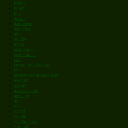
festival
film/tv
folk
gospel
halloween
hanukkah
high
holiday
hymn
inspirational
instructional
jazz
lawson gould choral
love
masterwork arrangement
medium
movies
musical/show
new age
pop
rock
sacred
secular
secular choral
spiritual