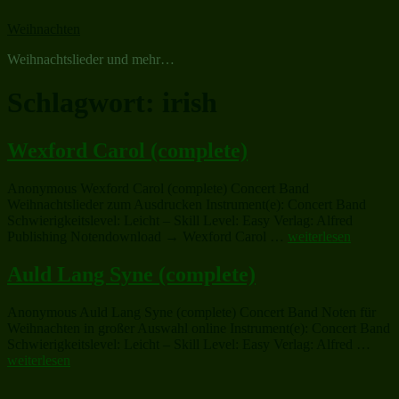
Zum
Weihnachten
Inhalt
springen
Weihnachtslieder und mehr…
Schlagwort:
irish
Wexford Carol (complete)
Anonymous Wexford Carol (complete) Concert Band
Weihnachtslieder zum Ausdrucken Instrument(e): Concert Band
Schwierigkeitslevel: Leicht – Skill Level: Easy Verlag: Alfred
„Wexford
Publishing Notendownload → Wexford Carol …
weiterlesen
Carol
(complete)“
Auld Lang Syne (complete)
Anonymous Auld Lang Syne (complete) Concert Band Noten für
Weihnachten in großer Auswahl online Instrument(e): Concert Band
„Aul
Schwierigkeitslevel: Leicht – Skill Level: Easy Verlag: Alfred …
Lang
weiterlesen
Syne
(com