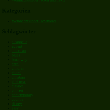
Weihnachtslieder Noten und Texte
Kategorien
Weihnachtslieder Download
Schlagwörter
a cappella
advent
american
blues
broadway
carol
children
choral
christian
christmas
classical
concert
contemporary
country
disney
easy