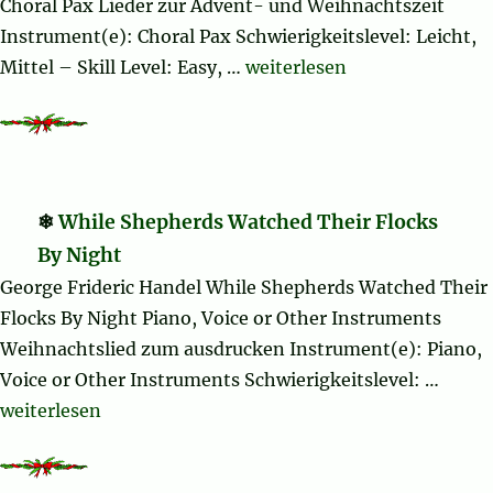
Choral Pax Lieder zur Advent- und Weihnachtszeit
Instrument(e): Choral Pax Schwierigkeitslevel: Leicht,
„Gloria in Excelsis Deo (com
Mittel – Skill Level: Easy, …
weiterlesen
While Shepherds Watched Their Flocks
By Night
George Frideric Handel While Shepherds Watched Their
Flocks By Night Piano, Voice or Other Instruments
Weihnachtslied zum ausdrucken Instrument(e): Piano,
Voice or Other Instruments Schwierigkeitslevel: …
„While Shepherds Watched Their Flocks By Night“
weiterlesen