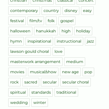
christian
christmas
classical
concert
contemporary
country
disney
easy
festival
film/tv
folk
gospel
halloween
hanukkah
high
holiday
hymn
inspirational
instructional
jazz
lawson gould choral
love
masterwork arrangement
medium
movies
musical/show
new age
pop
rock
sacred
secular
secular choral
spiritual
standards
traditional
wedding
winter