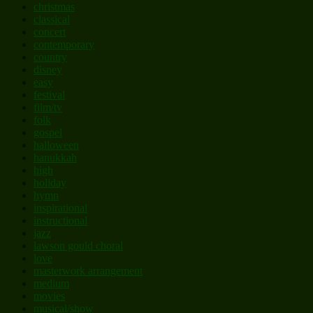
christmas
classical
concert
contemporary
country
disney
easy
festival
film/tv
folk
gospel
halloween
hanukkah
high
holiday
hymn
inspirational
instructional
jazz
lawson gould choral
love
masterwork arrangement
medium
movies
musical/show