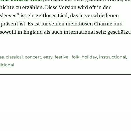
ichte zu erzählen. Diese Version wird oft in der
eeves“ ist ein zeitloses Lied, das in verschiedenen
präsent ist. Es ist für seinen melodiösen Charme und
owohl in England als auch international sehr geschätzt
as
,
classical
,
concert
,
easy
,
festival
,
folk
,
holiday
,
instructional
,
ditional