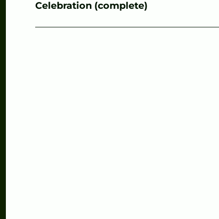
Nächster
Celebration (complete)
Beitrag: