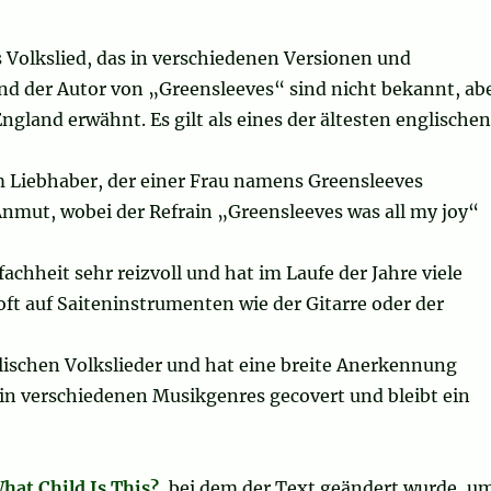
es Volkslied, das in verschiedenen Versionen und
nd der Autor von „Greensleeves“ sind nicht bekannt, ab
ngland erwähnt. Es gilt als eines der ältesten englischen
m Liebhaber, der einer Frau namens Greensleeves
 Anmut, wobei der Refrain „Greensleeves was all my joy“
achheit sehr reizvoll und hat im Laufe der Jahre viele
ft auf Saiteninstrumenten wie der Gitarre oder der
lischen Volkslieder und hat eine breite Anerkennung
in verschiedenen Musikgenres gecovert und bleibt ein
hat Child Is This?
, bei dem der Text geändert wurde, u