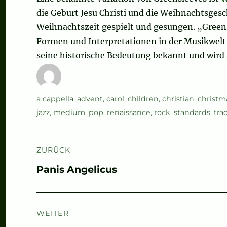
die Geburt Jesu Christi und die Weihnachtsgesch
Weihnachtszeit gespielt und gesungen. „Greensl
Formen und Interpretationen in der Musikwelt 
seine historische Bedeutung bekannt und wird s
Autor
Schlagwörter
a cappella
,
advent
,
carol
,
children
,
christian
,
christm
jazz
,
medium
,
pop
,
renaissance
,
rock
,
standards
,
tra
Beitragsnavigation
ZURÜCK
Vorheriger
Panis Angelicus
Beitrag:
WEITER