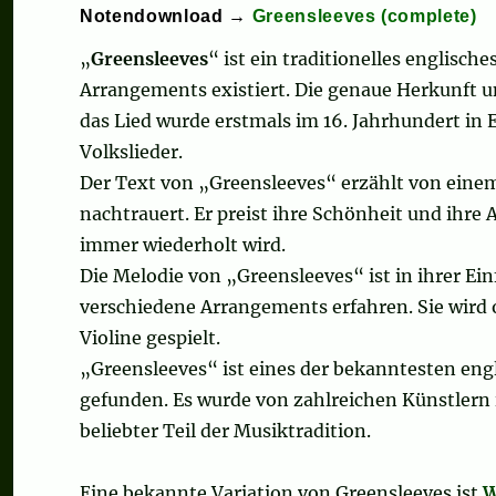
Notendownload →
Greensleeves (complete)
„
Greensleeves
“ ist ein traditionelles englisch
Arrangements existiert. Die genaue Herkunft u
das Lied wurde erstmals im 16. Jahrhundert in E
Volkslieder.
Der Text von „Greensleeves“ erzählt von eine
nachtrauert. Er preist ihre Schönheit und ihre
immer wiederholt wird.
Die Melodie von „Greensleeves“ ist in ihrer Einf
verschiedene Arrangements erfahren. Sie wird o
Violine gespielt.
„Greensleeves“ ist eines der bekanntesten eng
gefunden. Es wurde von zahlreichen Künstlern 
beliebter Teil der Musiktradition.
Eine bekannte Variation von Greensleeves ist
W