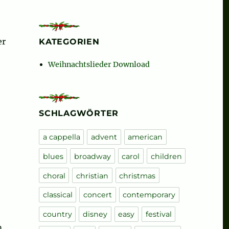
er
KATEGORIEN
Weihnachtslieder Download
SCHLAGWÖRTER
a cappella
advent
american
blues
broadway
carol
children
choral
christian
christmas
classical
concert
contemporary
country
disney
easy
festival
m