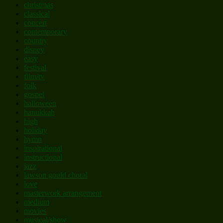
christmas
classical
concert
contemporary
country
disney
easy
festival
film/tv
folk
gospel
halloween
hanukkah
high
holiday
hymn
inspirational
instructional
jazz
lawson gould choral
love
masterwork arrangement
medium
movies
musical/show