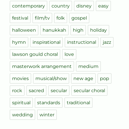
contemporary
country
disney
easy
festival
film/tv
folk
gospel
halloween
hanukkah
high
holiday
hymn
inspirational
instructional
jazz
lawson gould choral
love
masterwork arrangement
medium
movies
musical/show
new age
pop
rock
sacred
secular
secular choral
spiritual
standards
traditional
wedding
winter