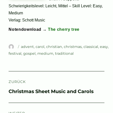
Schwierigkeitslevel: Leicht, Mittel – Skill Level: Easy,
Medium
Verlag: Schott Music
Notendownload →
The cherry tree
Autor
Schlagwörter
advent
,
carol
,
christian
,
christmas
,
classical
,
easy
,
festival
,
gospel
,
medium
,
traditional
Beitragsnavigation
ZURÜCK
Vorheriger
Christmas Sheet Music and Carols
Beitrag: