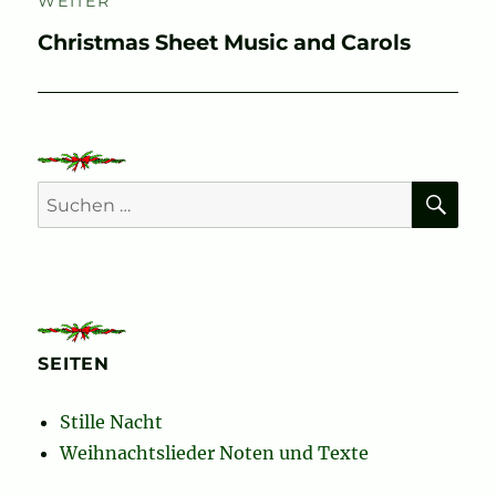
WEITER
Nächster
Christmas Sheet Music and Carols
Beitrag:
SU
Suchen
nach:
SEITEN
Stille Nacht
Weihnachtslieder Noten und Texte