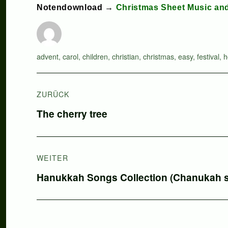
Notendownload →
Christmas Sheet Music an
Autor
Schlagwörter
advent
,
carol
,
children
,
christian
,
christmas
,
easy
,
festival
,
h
Beitragsnavigation
ZURÜCK
Vorheriger
The cherry tree
Beitrag:
WEITER
Nächster
Hanukkah Songs Collection (Chanukah
Beitrag: