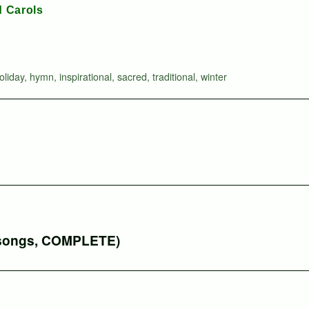
d Carols
oliday
,
hymn
,
inspirational
,
sacred
,
traditional
,
winter
 songs, COMPLETE)