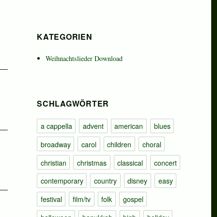
KATEGORIEN
Weihnachtslieder Download
SCHLAGWÖRTER
a cappella
advent
american
blues
broadway
carol
children
choral
christian
christmas
classical
concert
contemporary
country
disney
easy
festival
film/tv
folk
gospel