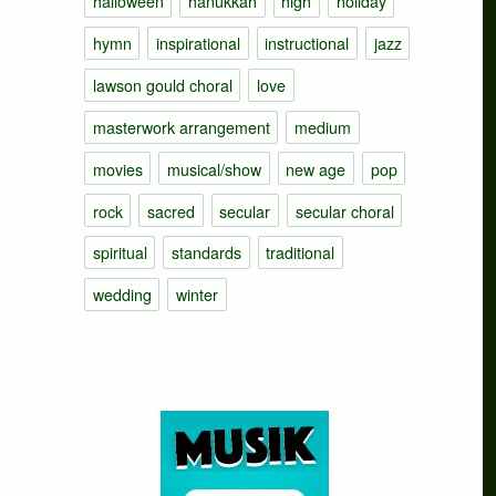
halloween
hanukkah
high
holiday
hymn
inspirational
instructional
jazz
lawson gould choral
love
masterwork arrangement
medium
movies
musical/show
new age
pop
rock
sacred
secular
secular choral
spiritual
standards
traditional
wedding
winter