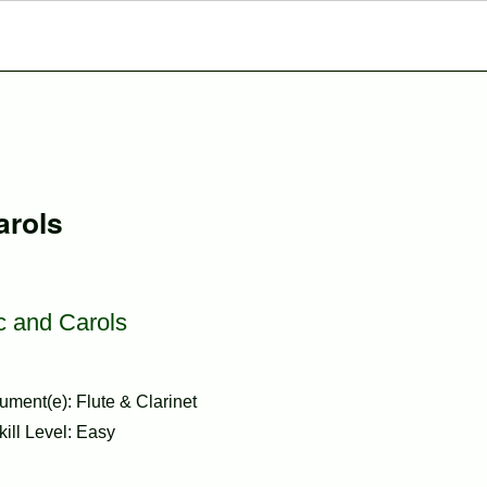
arols
c and Carols
ument(e): Flute & Clarinet
kill Level: Easy