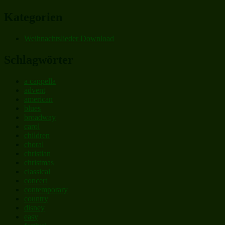
Kategorien
Weihnachtslieder Download
Schlagwörter
a cappella
advent
american
blues
broadway
carol
children
choral
christian
christmas
classical
concert
contemporary
country
disney
easy