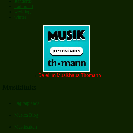
standards
traditional
wedding
winter
→
Sale! im Musikhaus Thomann
Musiklinks
Digitalpianos
Musica Blog
Musiksaiten