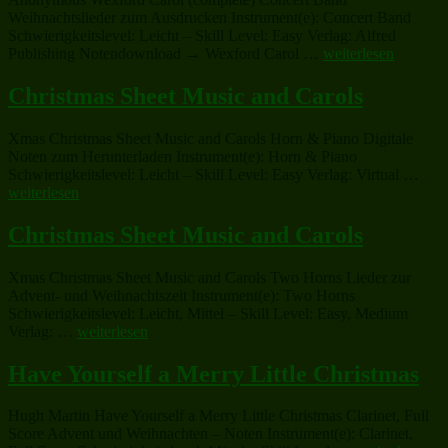
Christmas
Weihnachtslieder zum Ausdrucken Instrument(e): Concert Band
(complete)“
Schwierigkeitslevel: Leicht – Skill Level: Easy Verlag: Alfred
„Wexford
Publishing Notendownload → Wexford Carol …
weiterlesen
Carol
(complete)“
Christmas Sheet Music and Carols
Xmas Christmas Sheet Music and Carols Horn & Piano Digitale
Noten zum Herunterladen Instrument(e): Horn & Piano
„Chr
Schwierigkeitslevel: Leicht – Skill Level: Easy Verlag: Virtual …
Shee
weiterlesen
Mus
and
Christmas Sheet Music and Carols
Caro
Xmas Christmas Sheet Music and Carols Two Horns Lieder zur
Advent- und Weihnachtszeit Instrument(e): Two Horns
Schwierigkeitslevel: Leicht, Mittel – Skill Level: Easy, Medium
„Christmas
Verlag: …
weiterlesen
Sheet
Music
Have Yourself a Merry Little Christmas
and
Carols“
Hugh Martin Have Yourself a Merry Little Christmas Clarinet, Full
Score Advent und Weihnachten – Noten Instrument(e): Clarinet,