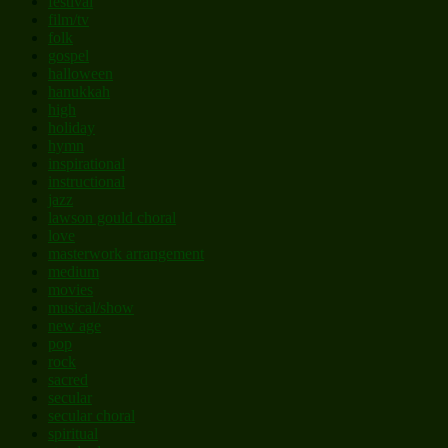
festival
film/tv
folk
gospel
halloween
hanukkah
high
holiday
hymn
inspirational
instructional
jazz
lawson gould choral
love
masterwork arrangement
medium
movies
musical/show
new age
pop
rock
sacred
secular
secular choral
spiritual