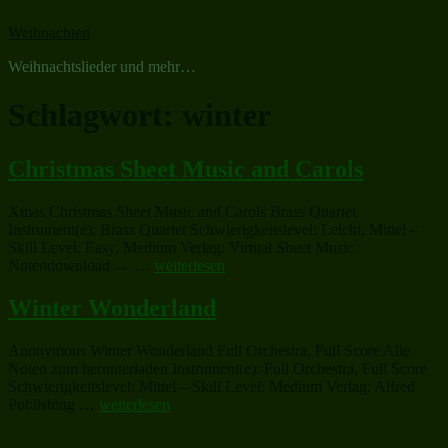
Zum
Weihnachten
Inhalt
springen
Weihnachtslieder und mehr…
Schlagwort:
winter
Christmas Sheet Music and Carols
Xmas Christmas Sheet Music and Carols Brass Quartet
Instrument(e): Brass Quartet Schwierigkeitslevel: Leicht, Mittel –
Skill Level: Easy, Medium Verlag: Virtual Sheet Music
„Christmas
Notendownload → …
weiterlesen
Sheet
Music
Winter Wonderland
and
Carols“
Anonymous Winter Wonderland Full Orchestra, Full Score Alle
Noten zum herunterladen Instrument(e): Full Orchestra, Full Score
Schwierigkeitslevel: Mittel – Skill Level: Medium Verlag: Alfred
„Winter
Publishing …
weiterlesen
Wonderland“