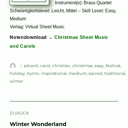
Instrument(e): Brass Quartet
Schwierigkeitslevel: Leicht, Mittel – Skill Level: Easy,
Medium
Verlag: Virtual Sheet Music
Notendownload →
Christmas Sheet Music
and Carols
Autor
Schlagwörter
advent
,
carol
,
christian
,
christmas
,
easy
,
festival
,
holiday
,
hymn
,
inspirational
,
medium
,
sacred
,
traditional
,
winter
Beitragsnavigation
ZURÜCK
Vorheriger
Winter Wonderland