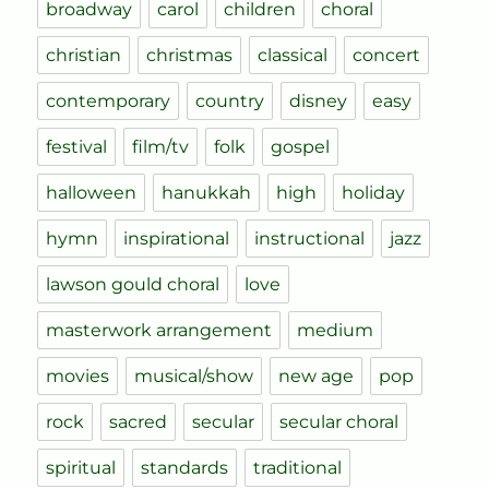
broadway
carol
children
choral
christian
christmas
classical
concert
contemporary
country
disney
easy
festival
film/tv
folk
gospel
halloween
hanukkah
high
holiday
hymn
inspirational
instructional
jazz
lawson gould choral
love
masterwork arrangement
medium
movies
musical/show
new age
pop
rock
sacred
secular
secular choral
spiritual
standards
traditional