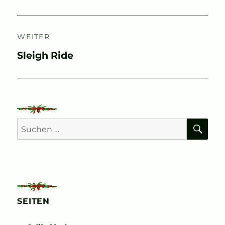
Beitrag:
WEITER
Nächster
Sleigh Ride
Beitrag:
SU
Suchen
nach:
SEITEN