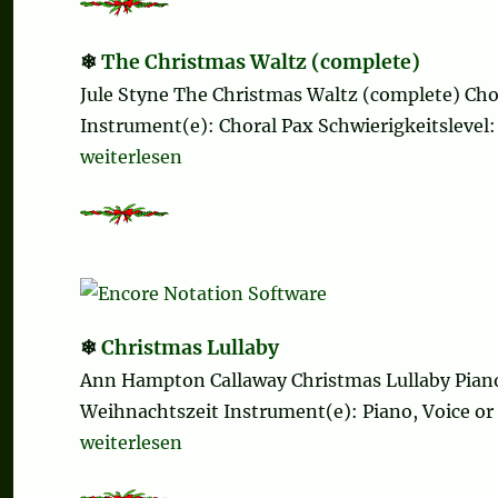
The Christmas Waltz (complete)
Jule Styne The Christmas Waltz (complete) Ch
Instrument(e): Choral Pax Schwierigkeitslevel: 
„The Christmas Waltz (complete)“
weiterlesen
Christmas Lullaby
Ann Hampton Callaway Christmas Lullaby Piano
Weihnachtszeit Instrument(e): Piano, Voice or 
„Christmas Lullaby“
weiterlesen