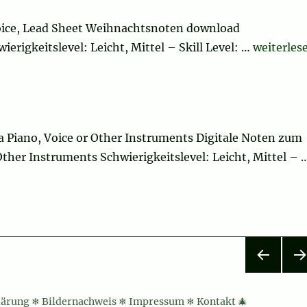
Voice, Lead Sheet Weihnachtsnoten download
„Christma
ierigkeitslevel: Leicht, Mittel – Skill Level: …
weiterles
la Piano, Voice or Other Instruments Digitale Noten zum
ther Instruments Schwierigkeitslevel: Leicht, Mittel – 
VOR
NÄ
HERI
HS
lärung
❄
Bildernachweis
❄
Impressum
❄
Kontakt
🎄
GE
SEI