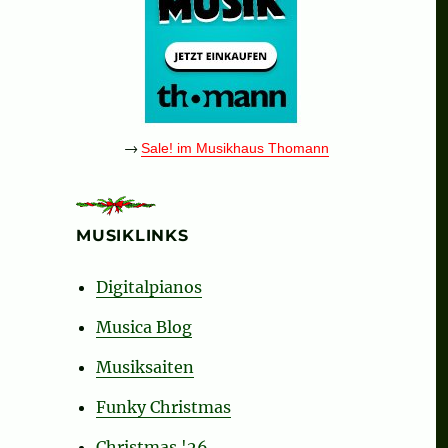
 and Carols“
→
Sale! im Musikhaus Thomann
Snowman (complete)“
MUSIKLINKS
Digitalpianos
Musica Blog
Musiksaiten
Funky Christmas
Christmas '26