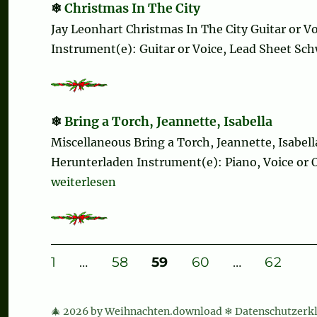
Christmas In The City
Jay Leonhart Christmas In The City Guitar or 
Instrument(e): Guitar or Voice, Lead Sheet Schw
Bring a Torch, Jeannette, Isabella
Miscellaneous Bring a Torch, Jeannette, Isabel
Herunterladen Instrument(e): Piano, Voice or O
„Bring a Torch, Jeannette, Isabella“
weiterlesen
Seitennummerierung
SEITE
SEITE
SEITE
SEITE
SEITE
1
…
58
59
60
…
62
der
🎄 2026 by Weihnachten.download ❄
Datenschutzerk