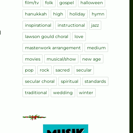
film/tv
folk
gospel
halloween
hanukkah
high
holiday
hymn
inspirational
instructional
jazz
d
lawson gould choral
love
masterwork arrangement
medium
movies
musical/show
new age
pop
rock
sacred
secular
secular choral
spiritual
standards
traditional
wedding
winter