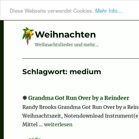
Diese Webseite verwendet Cookies.
Mehr Info...
Weihnachten
Weihnachtslieder und mehr…
Schlagwort:
medium
Grandma Got Run Over by a Reindeer
Randy Brooks Grandma Got Run Over by a Reinde
Weihnachtszeit, Notendownload Instrument(e): S
„Grandma Got Run Over by a Reindeer
Mittel …
weiterlesen