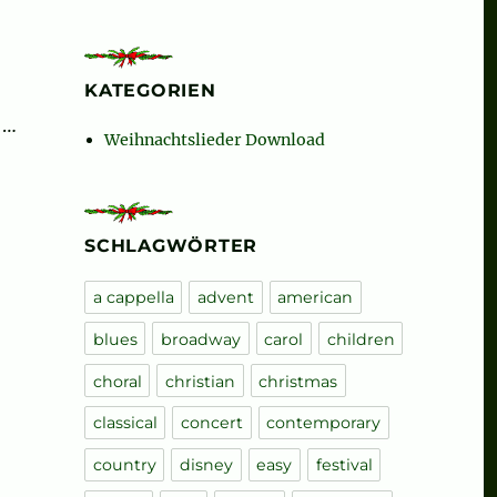
KATEGORIEN
 …
Weihnachtslieder Download
SCHLAGWÖRTER
a cappella
advent
american
blues
broadway
carol
children
choral
christian
christmas
classical
concert
contemporary
country
disney
easy
festival