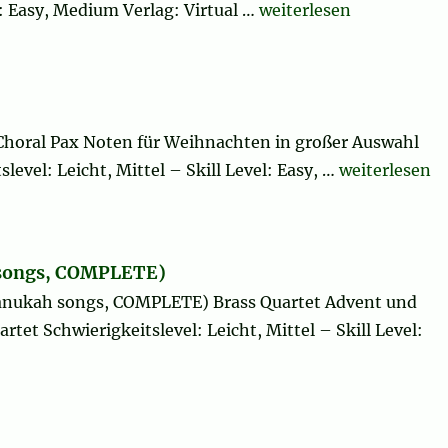
„Christmas Sheet Music
el: Easy, Medium Verlag: Virtual …
weiterlesen
Choral Pax Noten für Weihnachten in großer Auswahl
„Frosty the 
level: Leicht, Mittel – Skill Level: Easy, …
weiterlesen
 songs, COMPLETE)
anukah songs, COMPLETE) Brass Quartet Advent und
et Schwierigkeitslevel: Leicht, Mittel – Skill Level:
(Chanukah songs, COMPLETE)“