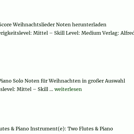
Score Weihnachtslieder Noten herunterladen
igkeitslevel: Mittel – Skill Level: Medium Verlag: Alfre
 Piano Solo Noten für Weihnachten in großer Auswahl
„We Three Kings of Orient Are“
level: Mittel – Skill …
weiterlesen
utes & Piano Instrument(e): Two Flutes & Piano