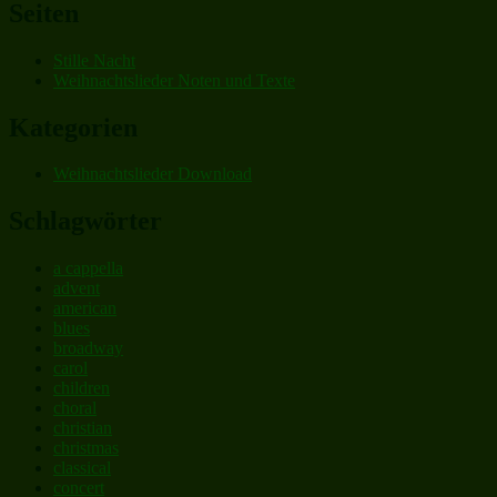
Seiten
Stille Nacht
Weihnachtslieder Noten und Texte
Kategorien
Weihnachtslieder Download
Schlagwörter
a cappella
advent
american
blues
broadway
carol
children
choral
christian
christmas
classical
concert