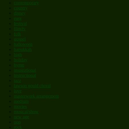
contemporary
country
disney
easy
festival
film/tv
folk
gospel
halloween
hanukkah
high
holiday
hymn
inspirational
instructional
jazz
lawson gould choral
love
masterwork arrangement
medium
movies
musical/show
new age
pop
rock