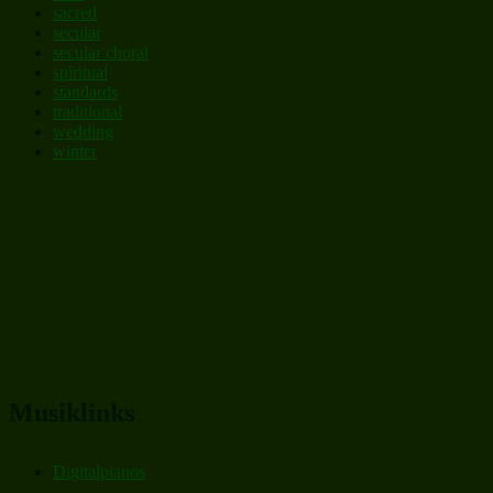
sacred
secular
secular choral
spiritual
standards
traditional
wedding
winter
Musiklinks
Digitalpianos