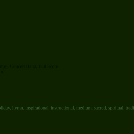
t(e): Concert Band, Full Score
um
oliday
,
hymn
,
inspirational
,
instructional
,
medium
,
sacred
,
spiritual
,
trad