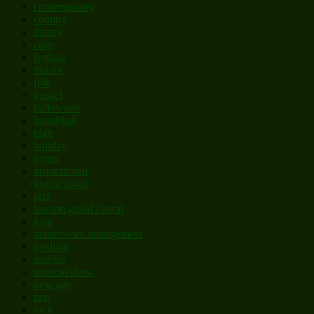
contemporary
country
disney
easy
festival
film/tv
folk
gospel
halloween
hanukkah
high
holiday
hymn
inspirational
instructional
jazz
lawson gould choral
love
masterwork arrangement
medium
movies
musical/show
new age
pop
rock