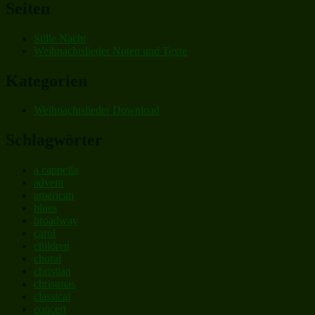
Seiten
Stille Nacht
Weihnachtslieder Noten und Texte
Kategorien
Weihnachtslieder Download
Schlagwörter
a cappella
advent
american
blues
broadway
carol
children
choral
christian
christmas
classical
concert