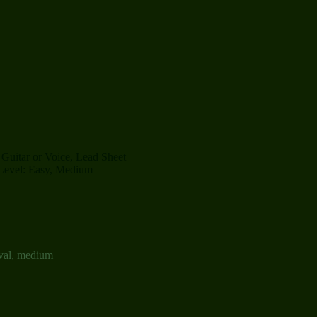
Guitar or Voice, Lead Sheet
l Level: Easy, Medium
val
,
medium