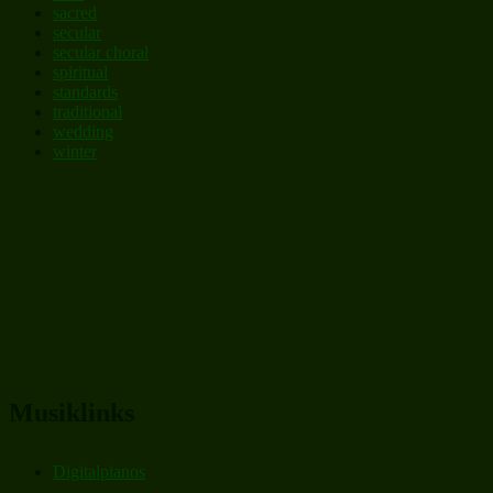
sacred
secular
secular choral
spiritual
standards
traditional
wedding
winter
Musiklinks
Digitalpianos