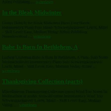
„Snowfall“
Alfred Publishing …
weiterlesen
or
B-
In the Bleak Midwinter
Flat
Trumpet
Solo
Gustav Holst In the Bleak Midwinter Piano Four Hands
(complete)“
Instrument(e): Piano Four Hands Schwierigkeitslevel: Leicht, Mittel
– Skill Level: Easy, Medium Verlag: Alfred Publishing
„In
Notendownload …
weiterlesen
the
Bleak
Babe Is Born In Bethlehem, A
Midwinter“
Ludwig Lindeman Babe Is Born In Bethlehem, A Piano Solo Noten
Weihnachtslieder Instrument(e): Piano Solo Schwierigkeitslevel:
„Babe
Leicht, Mittel – Skill Level: Easy, Medium Verlag: Alfred …
Is
weiterlesen
Born
In
Thanksgiving Collection (parts)
Bethlehe
A“
Miscellaneous Thanksgiving Collection (parts) Wind Trio Noten für
Weihnachten in großer Auswahl online Instrument(e): Wind Trio
Schwierigkeitslevel: Leicht, Mittel – Skill Level: Easy, Medium
„Thanksgiving
Verlag: …
weiterlesen
Collection