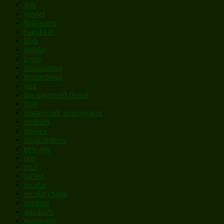
folk
gospel
halloween
hanukkah
high
holiday
hymn
inspirational
instructional
jazz
lawson gould choral
love
masterwork arrangement
medium
movies
musical/show
new age
pop
rock
sacred
secular
secular choral
spiritual
standards
traditional