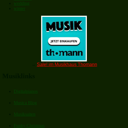
wedding
winter
→
Sale! im Musikhaus Thomann
Musiklinks
Digitalpianos
Musica Blog
Musiksaiten
Funky Christmas