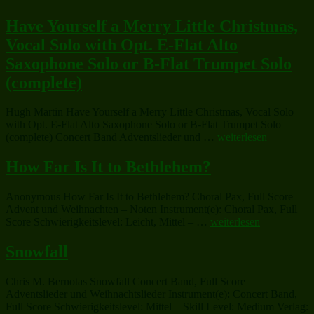
Have Yourself a Merry Little Christmas,
Vocal Solo with Opt. E-Flat Alto
Saxophone Solo or B-Flat Trumpet Solo
(complete)
Hugh Martin Have Yourself a Merry Little Christmas, Vocal Solo
with Opt. E-Flat Alto Saxophone Solo or B-Flat Trumpet Solo
„Have
(complete) Concert Band Adventslieder und …
weiterlesen
Yourself
a
How Far Is It to Bethlehem?
Merry
Little
Anonymous How Far Is It to Bethlehem? Choral Pax, Full Score
Christmas,
Advent und Weihnachten – Noten Instrument(e): Choral Pax, Full
Vocal
„How
Score Schwierigkeitslevel: Leicht, Mittel – …
weiterlesen
Solo
Far
with
Is
Snowfall
Opt.
It
E-
to
Flat
Chris M. Bernotas Snowfall Concert Band, Full Score
Bethlehem?“
Alto
Adventslieder und Weihnachtslieder Instrument(e): Concert Band,
Saxophone
Full Score Schwierigkeitslevel: Mittel – Skill Level: Medium Verlag:
Solo