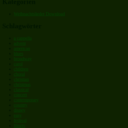
Kategorien
Weihnachtslieder Download
Schlagwörter
a cappella
advent
american
blues
broadway
carol
children
choral
christian
christmas
classical
concert
contemporary
country
disney
easy
festival
film/tv