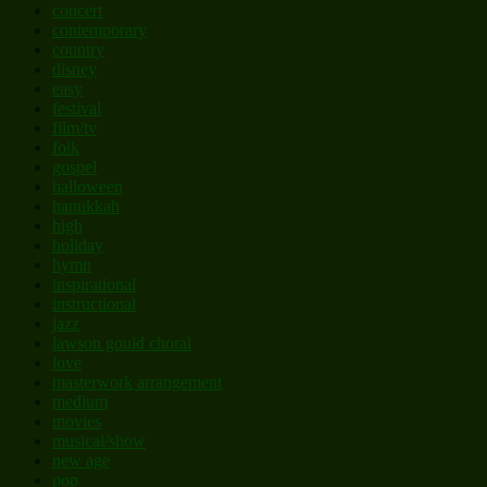
concert
contemporary
country
disney
easy
festival
film/tv
folk
gospel
halloween
hanukkah
high
holiday
hymn
inspirational
instructional
jazz
lawson gould choral
love
masterwork arrangement
medium
movies
musical/show
new age
pop