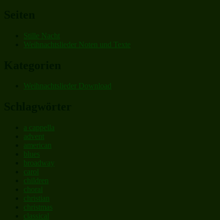
nach:
Seiten
Stille Nacht
Weihnachtslieder Noten und Texte
Kategorien
Weihnachtslieder Download
Schlagwörter
a cappella
advent
american
blues
broadway
carol
children
choral
christian
christmas
classical