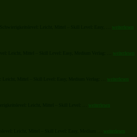
„Dar
chwierigkeitslevel: Leicht, Mittel – Skill Level: Easy, …
weiterlesen
nyne
prebogatyj,
Today
an
„Winter
vel: Leicht, Mittel – Skill Level: Easy, Medium Verlag: …
weiterlesen
abundant
Wonderland
gift“
(complete)“
„Greensleeves“
 Leicht, Mittel – Skill Level: Easy, Medium Verlag: …
weiterlesen
„March
igkeitslevel: Leicht, Mittel – Skill Level: …
weiterlesen
of
the
Kings“
„O
slevel: Leicht, Mittel – Skill Level: Easy, Medium …
weiterlesen
Holy