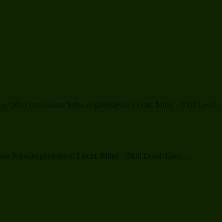
Other Instruments Schwierigkeitslevel: Leicht, Mittel – Skill Level:
„Grandm
 Schwierigkeitslevel: Leicht, Mittel – Skill Level: Easy, …
Got
Run
Over
by
a
Reindeer
(complete