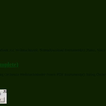
sik zur Weihnachtszeit, Notendownload Instrument(e): Piano, Voice or 
mplete)
Orchestra Weihnachtslieder Noten PDF Instrument(e): String Orchestra