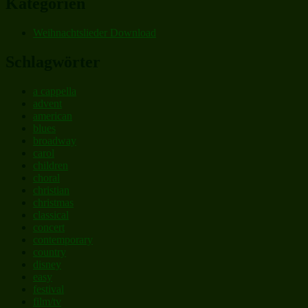
Kategorien
Weihnachtslieder Download
Schlagwörter
a cappella
advent
american
blues
broadway
carol
children
choral
christian
christmas
classical
concert
contemporary
country
disney
easy
festival
film/tv