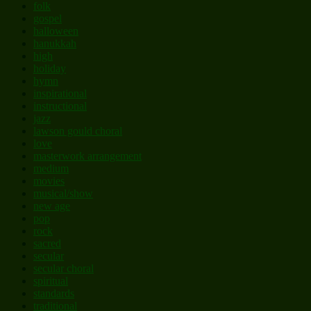
folk
gospel
halloween
hanukkah
high
holiday
hymn
inspirational
instructional
jazz
lawson gould choral
love
masterwork arrangement
medium
movies
musical/show
new age
pop
rock
sacred
secular
secular choral
spiritual
standards
traditional