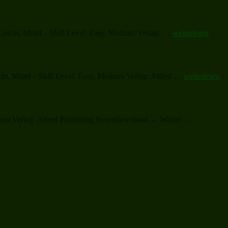
Night“
„Rejoice
Leicht, Mittel – Skill Level: Easy, Medium Verlag: …
weiterlesen
and
Be
Merry“
„Last
cht, Mittel – Skill Level: Easy, Medium Verlag: Alfred …
weiterlesen
Christmas“
„Winter
Medium Verlag: Alfred Publishing Notendownload → Winter …
Wonderlan