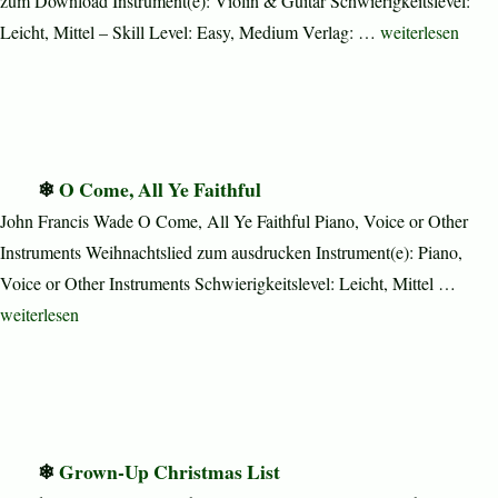
zum Download Instrument(e): Violin & Guitar Schwierigkeitslevel:
„Christmas Shee
Leicht, Mittel – Skill Level: Easy, Medium Verlag: …
weiterlesen
O Come, All Ye Faithful
John Francis Wade O Come, All Ye Faithful Piano, Voice or Other
Instruments Weihnachtslied zum ausdrucken Instrument(e): Piano,
Voice or Other Instruments Schwierigkeitslevel: Leicht, Mittel …
„O Come, All Ye Faithful“
weiterlesen
Grown-Up Christmas List