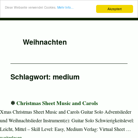
Diese Webseite verwendet Cookies.
Mehr Info...
Akzeptiert
Weihnachten
Schlagwort:
medium
Christmas Sheet Music and Carols
Xmas Christmas Sheet Music and Carols Guitar Solo Adventslieder
und Weihnachtslieder Instrument(e): Guitar Solo Schwierigkeitslevel:
Leicht, Mittel – Skill Level: Easy, Medium Verlag: Virtual Sheet …
„Christmas Sheet Music and Carols“
weiterlesen