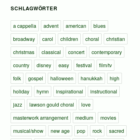
SCHLAGWÖRTER
a cappella
advent
american
blues
broadway
carol
children
choral
christian
christmas
classical
concert
contemporary
country
disney
easy
festival
film/tv
folk
gospel
halloween
hanukkah
high
holiday
hymn
inspirational
instructional
jazz
lawson gould choral
love
masterwork arrangement
medium
movies
musical/show
new age
pop
rock
sacred