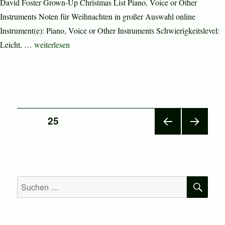
David Foster Grown-Up Christmas List Piano, Voice or Other
Instruments Noten für Weihnachten in großer Auswahl online
Instrument(e): Piano, Voice or Other Instruments Schwierigkeitslevel:
„Grown-Up Christmas List“
Leicht, …
weiterlesen
Seitennummerierung
SEITE
25
VOR
NÄC
der
HERI
HSTE
GE
SEIT
Beiträge
SEIT
E
E
SU
Suchen
nach: