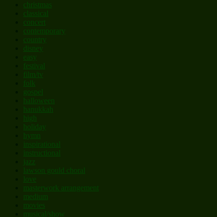
christmas
classical
concert
contemporary
country
disney
easy
festival
film/tv
folk
gospel
halloween
hanukkah
high
holiday
hymn
inspirational
instructional
jazz
lawson gould choral
love
masterwork arrangement
medium
movies
musical/show