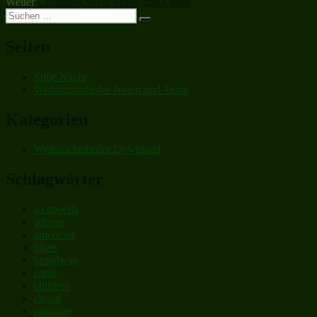
Nächster
Beitrag:
Weiter
Christmas Sheet Music and Carols
Suchen
Beitrag:
Suchen
nach:
Seiten
Stille Nacht
Weihnachtslieder Noten und Texte
Kategorien
Weihnachtslieder Download
Schlagwörter
a cappella
advent
american
blues
broadway
carol
children
choral
christian