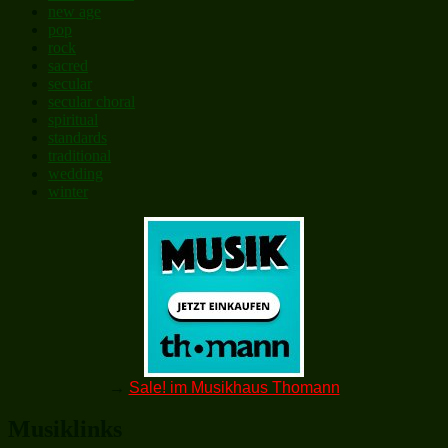
new age
pop
rock
sacred
secular
secular choral
spiritual
standards
traditional
wedding
winter
→
Sale! im Musikhaus Thomann
Musiklinks