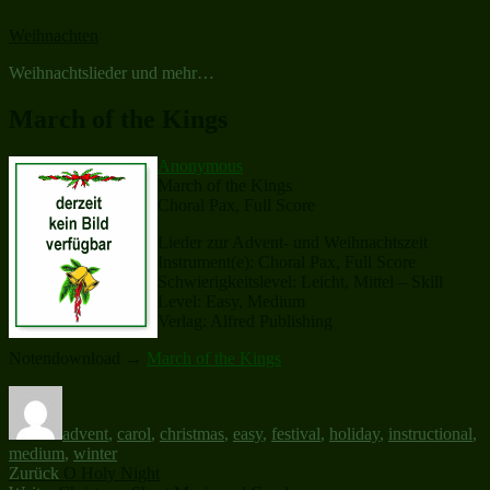
Zum
Weihnachten
Inhalt
springen
Weihnachtslieder und mehr…
March of the Kings
Anonymous
March of the Kings
Choral Pax, Full Score
Lieder zur Advent- und Weihnachtszeit
Instrument(e): Choral Pax, Full Score
Schwierigkeitslevel: Leicht, Mittel – Skill
Level: Easy, Medium
Verlag: Alfred Publishing
Notendownload →
March of the Kings
Autor
Schlagwörter
advent
,
carol
,
christmas
,
easy
,
festival
,
holiday
,
instructional
,
medium
,
winter
Beitragsnavigation
Vorheriger
Zurück
O Holy Night