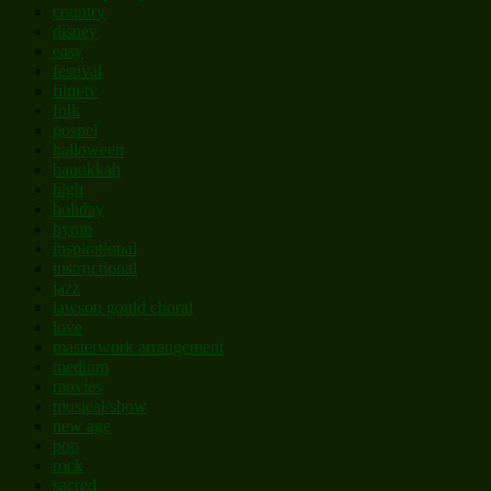
country
disney
easy
festival
film/tv
folk
gospel
halloween
hanukkah
high
holiday
hymn
inspirational
instructional
jazz
lawson gould choral
love
masterwork arrangement
medium
movies
musical/show
new age
pop
rock
sacred