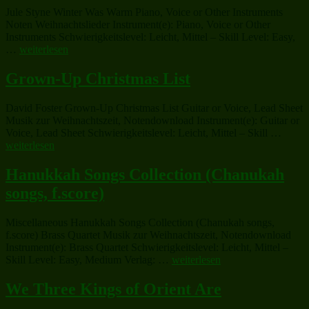
Bet
Jule Styne Winter Was Warm Piano, Voice or Other Instruments
Noten Weihnachtslieder Instrument(e): Piano, Voice or Other
Instruments Schwierigkeitslevel: Leicht, Mittel – Skill Level: Easy,
„Winter
…
weiterlesen
Was
Warm“
Grown-Up Christmas List
David Foster Grown-Up Christmas List Guitar or Voice, Lead Sheet
Musik zur Weihnachtszeit, Notendownload Instrument(e): Guitar or
„Grow
Voice, Lead Sheet Schwierigkeitslevel: Leicht, Mittel – Skill …
Up
weiterlesen
Chris
List“
Hanukkah Songs Collection (Chanukah
songs, f.score)
Miscellaneous Hanukkah Songs Collection (Chanukah songs,
f.score) Brass Quartet Musik zur Weihnachtszeit, Notendownload
Instrument(e): Brass Quartet Schwierigkeitslevel: Leicht, Mittel –
„Hanukkah
Skill Level: Easy, Medium Verlag: …
weiterlesen
Songs
Collection
We Three Kings of Orient Are
(Chanukah
songs,