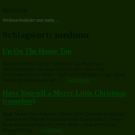
Zum
Weihnachten
Inhalt
springen
Weihnachtslieder und mehr…
Schlagwort:
medium
Up On The House Top
Benjamin Hanby Up On The House Top Piano Solo
Weihnachtsnoten download Instrument(e): Piano Solo
Schwierigkeitslevel: Mittel – Skill Level: Medium Verlag: Alfred
„Up
Publishing Notendownload → …
weiterlesen
On
The
Have Yourself a Merry Little Christmas
House
(complete)
Top“
Hugh Martin Have Yourself a Merry Little Christmas (complete)
Concert Band Digitale Weihnachtsnoten Instrument(e): Concert
Band Schwierigkeitslevel: Leicht, Mittel – Skill Level: Easy,
„Have
Medium Verlag: …
weiterlesen