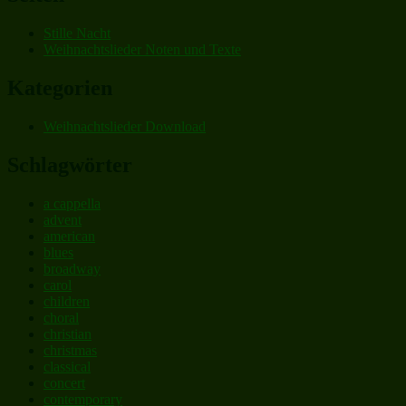
(complete)“
Stille Nacht
Weihnachtslieder Noten und Texte
Kategorien
Weihnachtslieder Download
Schlagwörter
a cappella
advent
american
blues
broadway
carol
children
choral
christian
christmas
classical
concert
contemporary